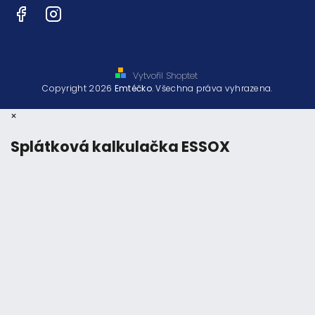
Facebook
Instagram
Vytvořil Shoptet
Copyright 2026
Emtéčko
. Všechna práva vyhrazena.
×
Splátková kalkulačka ESSOX