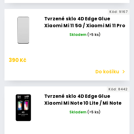
Kód:
9167
Tvrzené sklo 4D Edge Glue
Xiaomi Mi 11 5G / Xiaomi Mi 11 Pro
/ Xiaomi Mi 11 Ultra (Černé)
Skladem
(>5 ks)
390 Kč
Do košíku
Kód:
8442
Tvrzené sklo 4D Edge Glue
Xiaomi Mi Note 10 Lite / Mi Note
10 / Mi Note 10 Pro (Černé)
Skladem
(>5 ks)