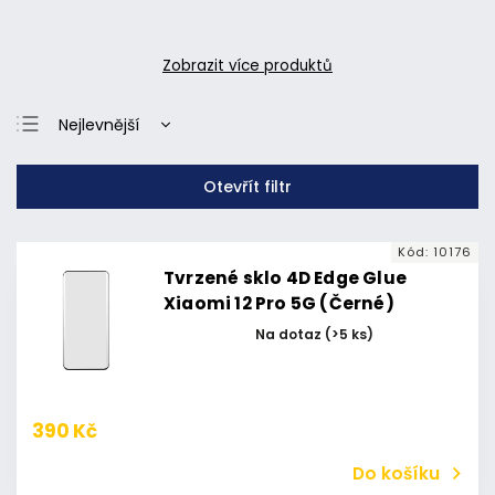
Zobrazit více produktů
Nejlevnější
Nejdražší
Otevřít filtr
Nejprodávanější
Abecedně
Kód:
10176
Tvrzené sklo 4D Edge Glue
Xiaomi 12 Pro 5G (Černé)
Na dotaz
(>5 ks)
390 Kč
Do košíku