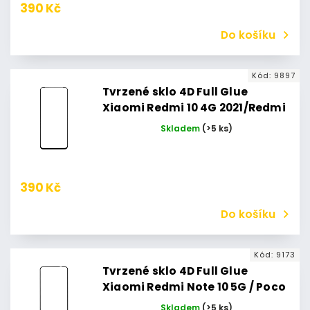
390 Kč
Do košíku
Kód:
9897
Tvrzené sklo 4D Full Glue
Xiaomi Redmi 10 4G 2021/Redmi
10 4G 2022 (Černé)
Skladem
(>5 ks)
390 Kč
Do košíku
Kód:
9173
Tvrzené sklo 4D Full Glue
Xiaomi Redmi Note 10 5G / Poco
M3 Pro 5G (Černé)
Skladem
(>5 ks)