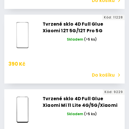
Do košíku
Kód:
11228
Tvrzené sklo 4D Full Glue
Xiaomi 12T 5G/12T Pro 5G
(Černé)
Skladem
(>5 ks)
390 Kč
Do košíku
Kód:
9229
Tvrzené sklo 4D Full Glue
Xiaomi Mi 11 Lite 4G/5G/Xiaomi
11 Lite 5G NE (Černé)
Skladem
(>5 ks)