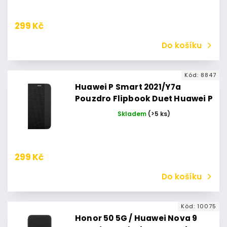
299 Kč
Do košíku
Kód:
8847
Huawei P Smart 2021/Y7a
Pouzdro Flipbook Duet Huawei P
Smart 2021/Huawei Y7a (Černé)
Skladem
(>5 ks)
299 Kč
Do košíku
Kód:
10075
Honor 50 5G / Huawei Nova 9