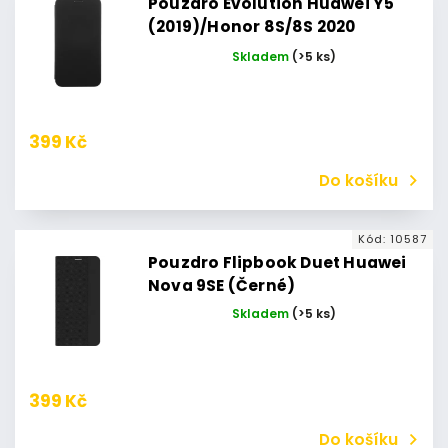
Pouzdro Evolution Huawei Y5
(2019)/Honor 8S/8S 2020
(Černé)
Skladem
(>5 ks)
399 Kč
Do košíku
Kód:
10587
Pouzdro Flipbook Duet Huawei
Nova 9SE (Černé)
Skladem
(>5 ks)
399 Kč
Do košíku