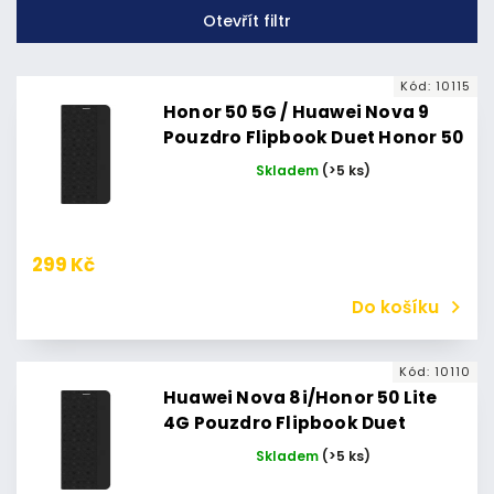
Otevřít filtr
Nejprodávanější
Abecedně
Kód:
10115
Honor 50 5G / Huawei Nova 9
Pouzdro Flipbook Duet Honor 50
5G/Huawei Nova 9 (Černé)
Skladem
(>5 ks)
299 Kč
Do košíku
Kód:
10110
Huawei Nova 8i/Honor 50 Lite
4G Pouzdro Flipbook Duet
Honor 50 Lite 4G/Huawei Nova
Skladem
(>5 ks)
8i (Černé)