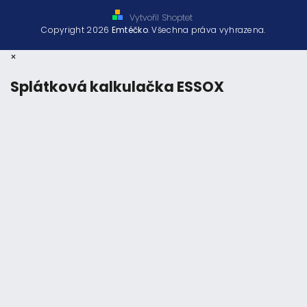
Vytvořil Shoptet
Copyright 2026
Emtéčko
. Všechna práva vyhrazena.
×
Splátková kalkulačka ESSOX