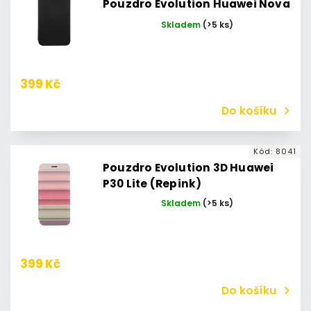
Pouzdro Evolution Huawei Nova
9/Honor 50 5G (Černé)
Skladem
(>5 ks)
399 Kč
Do košíku
Kód:
8041
Pouzdro Evolution 3D Huawei
P30 Lite (Repink)
Skladem
(>5 ks)
399 Kč
Do košíku