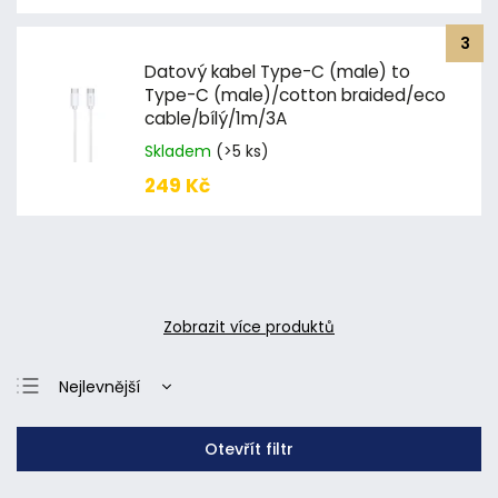
Datový kabel Type-C (male) to
Type-C (male)/cotton braided/eco
cable/bílý/1m/3A
Skladem
(>5 ks)
249 Kč
Zobrazit více produktů
Nejlevnější
Nejdražší
Otevřít filtr
Nejprodávanější
Abecedně