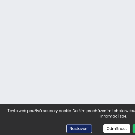
Tento web používá soubory cookie. Dalším procházením tohoto webu v
informací
zde
.
Nastavení
Odmítnout