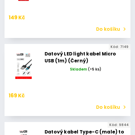
149 Kč
Do košíku
Kód:
7149
Datový LED light kabel Micro
USB (1m) (Černý)
Skladem
(>5 ks)
169 Kč
Do košíku
Kód:
9844
Datový kabel Type-C (male) to