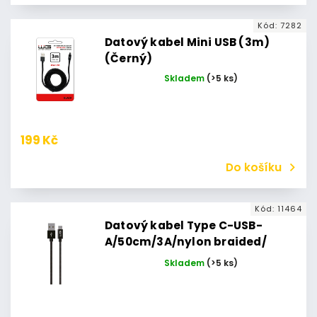
Kód:
7282
Datový kabel Mini USB (3m)
(Černý)
Skladem
(>5 ks)
199 Kč
Do košíku
Kód:
11464
Datový kabel Type C-USB-
A/50cm/3A/nylon braided/
černý
Skladem
(>5 ks)