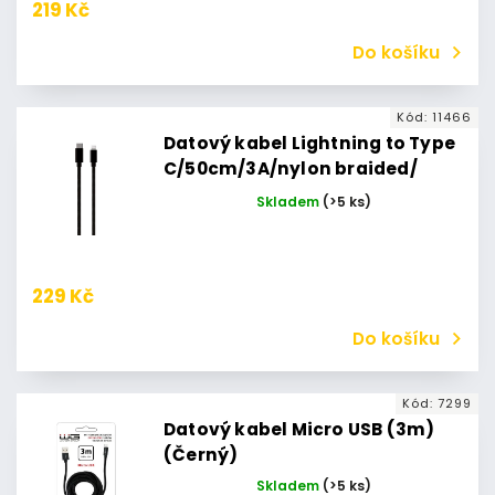
219 Kč
Do košíku
Kód:
11466
Datový kabel Lightning to Type
C/50cm/3A/nylon braided/
černý
Skladem
(>5 ks)
229 Kč
Do košíku
Kód:
7299
Datový kabel Micro USB (3m)
(Černý)
Skladem
(>5 ks)