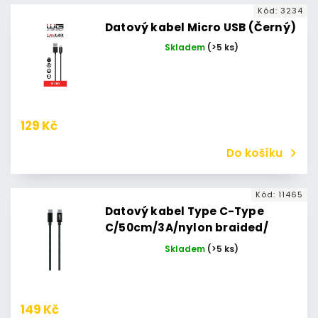
Kód:
3234
Datový kabel Micro USB (Černý)
Skladem
(>5 ks)
129 Kč
Do košíku
Kód:
11465
Datový kabel Type C-Type
C/50cm/3A/nylon braided/
černý
Skladem
(>5 ks)
149 Kč