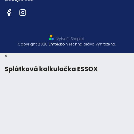
Facebook
Instagram
Vytvořil Shoptet
Copyright 2026
Emtéčko
. Všechna práva vyhrazena.
×
Splátková kalkulačka ESSOX