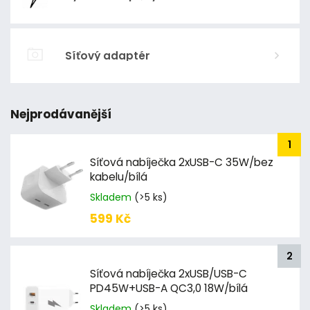
Síťový adaptér
Nejprodávanější
Síťová nabíječka 2xUSB-C 35W/bez
kabelu/bílá
Skladem
(>5 ks)
599 Kč
Síťová nabíječka 2xUSB/USB-C
PD45W+USB-A QC3,0 18W/bílá
Skladem
(>5 ks)