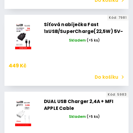
Do košíku
Kód:
7981
Síťová nabíječka Fast
1xUSB/SuperCharge(22,5W) 5V-
9V-12V (Type-C cable (5A)
Skladem
(>5 ks)
(Černá)
449 Kč
Do košíku
Kód:
5983
DUAL USB Charger 2,4A + MFI
APPLE Cable
Skladem
(>5 ks)