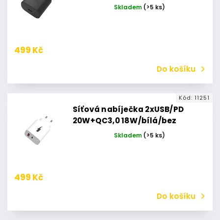
Skladem
(>5 ks)
499 Kč
Do košíku
Kód:
11251
Síťová nabíječka 2xUSB/PD
20W+QC3,0 18W/bílá/bez
kabelu
Skladem
(>5 ks)
499 Kč
Do košíku