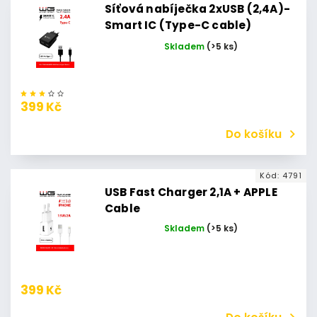
Síťová nabíječka 2xUSB (2,4A)-
Smart IC (Type-C cable)
(Černá)
Skladem
(>5 ks)
399 Kč
Do košíku
Kód:
4791
USB Fast Charger 2,1A + APPLE
Cable
Skladem
(>5 ks)
399 Kč