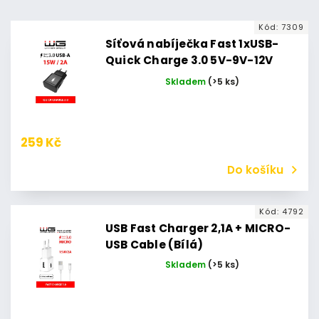
Abecedně
Kód:
7309
Síťová nabíječka Fast 1xUSB-
Quick Charge 3.0 5V-9V-12V
(Bez kabelu) (Černá)
Skladem
(>5 ks)
259 Kč
Do košíku
Kód:
4792
USB Fast Charger 2,1A + MICRO-
USB Cable (Bílá)
Skladem
(>5 ks)