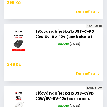
299 Kč
Do košíku
Kód:
7948
Síťová nabíječka 1xUSB-C-PD
20W 5V-9V-12V (Bez kabelu)
(Černá)
Skladem
(>5 ks)
349 Kč
Do košíku
Kód:
8109
Síťová nabíječka 1xUSB-C/PD
20W/5V-9V-12V/bez kabelu
(Bílá)
Skladem
(>5 ks)