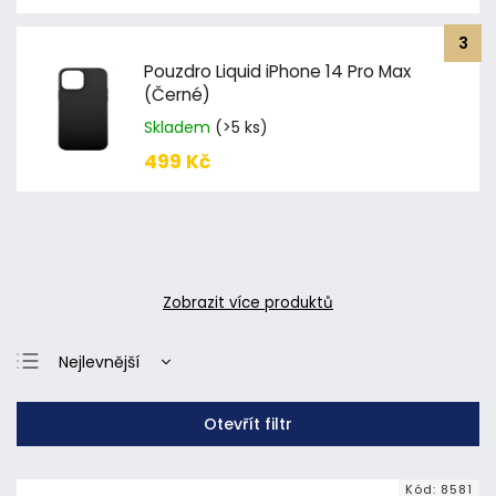
Pouzdro Liquid iPhone 14 Pro Max
(Černé)
Skladem
(>5 ks)
499 Kč
Zobrazit více produktů
Nejlevnější
Nejdražší
Otevřít filtr
Nejprodávanější
Abecedně
Kód:
8581