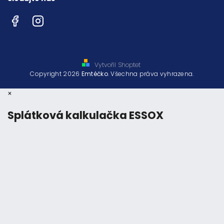
Facebook
Instagram
Vytvořil Shoptet
Copyright 2026
Emtéčko
. Všechna práva vyhrazena.
×
Splátková kalkulačka ESSOX