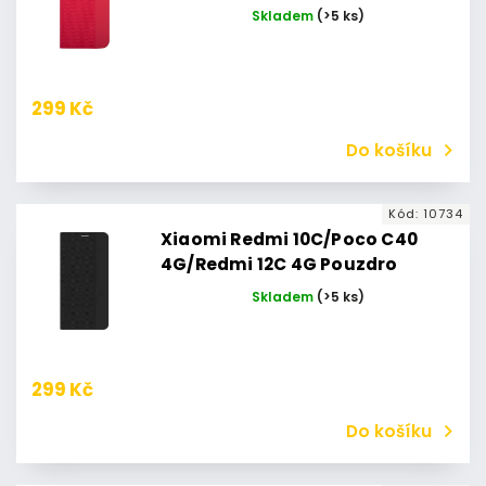
Pro 4G Pouzdro Flipbook Duet
Skladem
(>5 ks)
Xiaomi Redmi Note 11 4G/Note
11S 4G (Červené)
299 Kč
Do košíku
Kód:
10734
Xiaomi Redmi 10C/Poco C40
4G/Redmi 12C 4G Pouzdro
Flipbook Duet Xiaomi Redmi 10C
Skladem
(>5 ks)
(Černé)
299 Kč
Do košíku