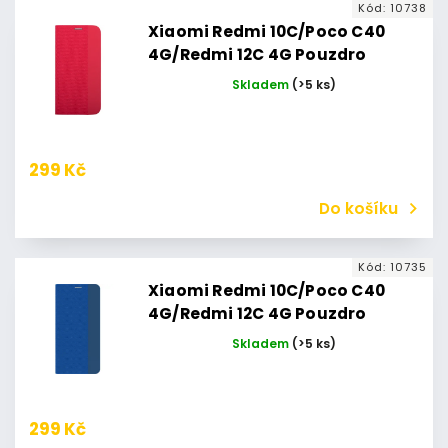
Kód:
10738
Xiaomi Redmi 10C/Poco C40
4G/Redmi 12C 4G Pouzdro
Flipbook Duet Xiaomi Redmi 10C
Skladem
(>5 ks)
(Červené)
299 Kč
Do košíku
Kód:
10735
Xiaomi Redmi 10C/Poco C40
4G/Redmi 12C 4G Pouzdro
Flipbook Duet Xiaomi Redmi 10C
Skladem
(>5 ks)
(Světle modré)
299 Kč