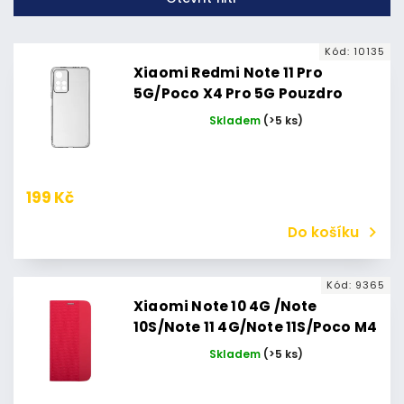
Nejprodávanější
Abecedně
Kód:
10135
Xiaomi Redmi Note 11 Pro
5G/Poco X4 Pro 5G Pouzdro
Azzaro TPU slim Xiaomi Redmi
Skladem
(>5 ks)
Note 11 Pro 5G
199 Kč
Do košíku
Kód:
9365
Xiaomi Note 10 4G /Note
10S/Note 11 4G/Note 11S/Poco M4
Pro 4G Pouzdro Flipbook Duet
Skladem
(>5 ks)
Xiaomi Redmi Note 10 4G (LTE) /
Xiaomi Redmi Note 10S