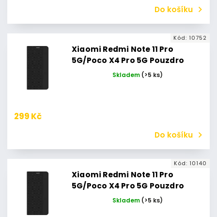
Do košíku
Kód:
10752
Xiaomi Redmi Note 11 Pro
5G/Poco X4 Pro 5G Pouzdro
Flipbook Duet Xiaomi Poco X4
Skladem
(>5 ks)
Pro 5G (Černé)
299 Kč
Do košíku
Kód:
10140
Xiaomi Redmi Note 11 Pro
5G/Poco X4 Pro 5G Pouzdro
Flipbook Duet Xiaomi Redmi
Skladem
(>5 ks)
Note 11 Pro 5G/11 Pro+ 5G