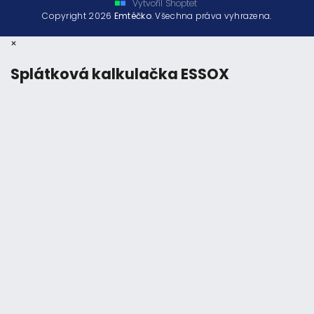
Vytvořil Shoptet
Copyright 2026
Emtéčko
. Všechna práva vyhrazena.
×
Splátková kalkulačka ESSOX