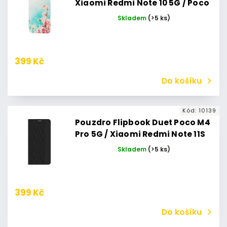
Xiaomi Redmi Note 10 5G / Poco
M3 Pro 5G
Skladem
(>5 ks)
399 Kč
Do košíku
Kód:
10139
Pouzdro Flipbook Duet Poco M4
Pro 5G / Xiaomi Redmi Note 11S
5G (Černé)
Skladem
(>5 ks)
399 Kč
Do košíku