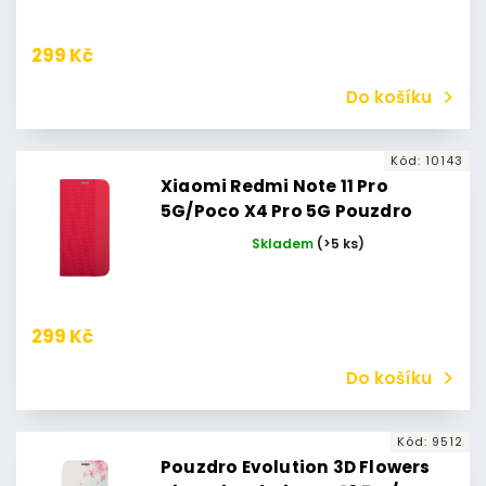
(Černé)
299 Kč
Do košíku
Kód:
10143
Xiaomi Redmi Note 11 Pro
5G/Poco X4 Pro 5G Pouzdro
Flipbook Duet Xiaomi Redmi
Skladem
(>5 ks)
Note 11 Pro 5G/11 Pro+ 5G
(Červené)
299 Kč
Do košíku
Kód:
9512
Pouzdro Evolution 3D Flowers