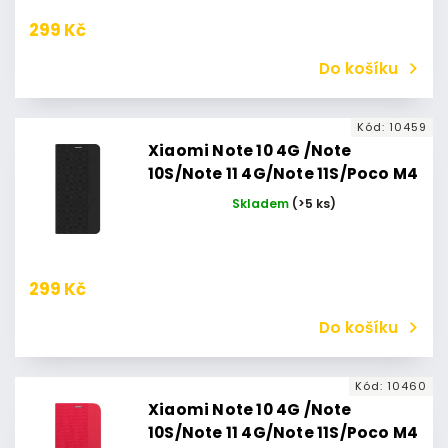
(Červené)
299 Kč
Do košíku
Kód:
10459
Xiaomi Note 10 4G /Note
10S/Note 11 4G/Note 11S/Poco M4
Pro 4G Pouzdro Flipbook Duet
Skladem
(>5 ks)
Xiaomi Redmi Note 11 4G/Note
11S 4G (Černé)
299 Kč
Do košíku
Kód:
10460
Xiaomi Note 10 4G /Note
10S/Note 11 4G/Note 11S/Poco M4