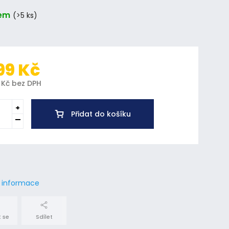
em
(>5 ks)
99 Kč
 Kč bez DPH
Přidat do košíku
í informace
 se
Sdílet