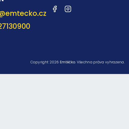
Facebook
Instagram
@
emtecko.cz
27130900
Copyright 2026
Emtéčko
. Všechna práva vyhrazena.