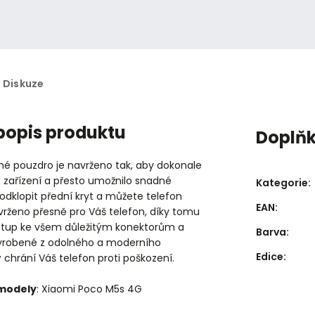
Diskuze
 popis produktu
Doplň
né pouzdro je navrženo tak, aby dokonale
 zařízení a přesto umožnilo snadné
Kategorie
:
 odklopit přední kryt a můžete telefon
EAN
:
vrženo přesně pro Váš telefon, díky tomu
stup ke všem důležitým konektorům a
Barva
:
vyrobené z odolného a moderního
Edice
:
ý chrání Váš telefon proti poškození.
 modely
: Xiaomi Poco M5s 4G