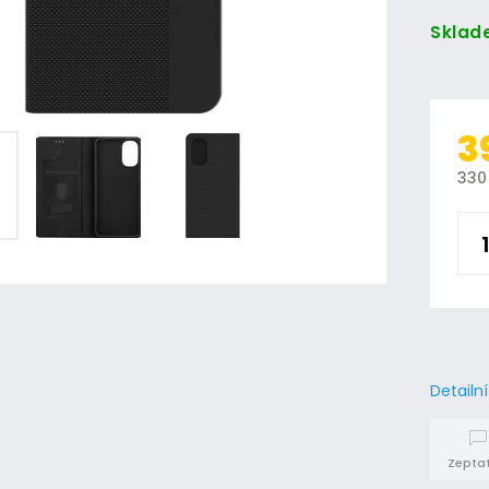
Sklad
3
330
Detailn
Zeptat