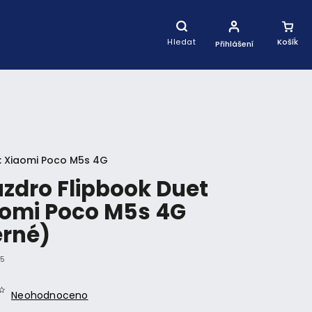
Nákupní
Košík
Hledat
Přihlášení
:
Xiaomi Poco M5s 4G
zdro Flipbook Duet
omi Poco M5s 4G
erné)
95
Neohodnoceno