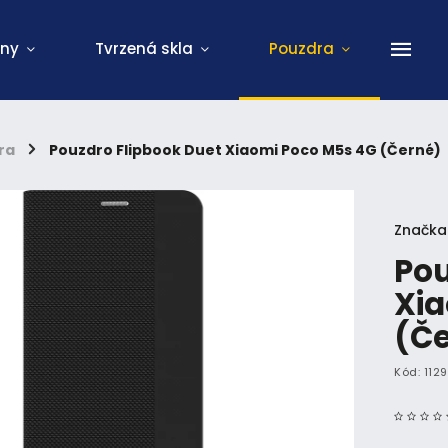
ony
Tvrzená skla
Pouzdra
ra
/
Pouzdro Flipbook Duet Xiaomi Poco M5s 4G (Černé)
Značka
Pou
Xia
(Č
Kód:
112