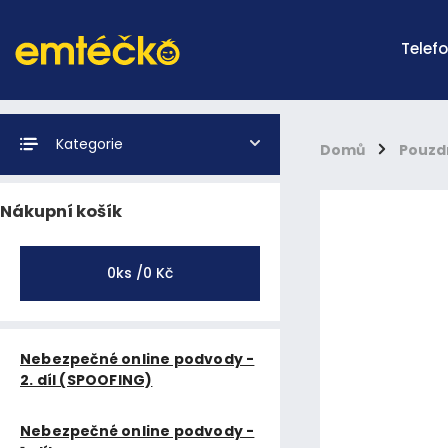
Telef
Kategorie
Domů
/
Pouzd
Nákupní košík
0
ks /
0 Kč
Nebezpečné online podvody -
2. díl (SPOOFING)
Nebezpečné online podvody -