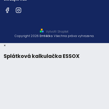
Facebook
Instagram
Vytvořil Shoptet
Copyright 2026
Emtéčko
. Všechna práva vyhrazena.
×
Splátková kalkulačka ESSOX