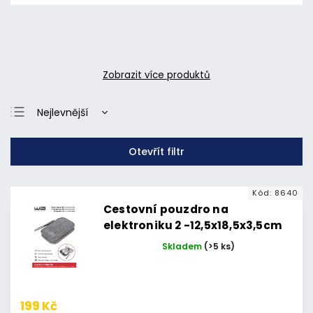
Zobrazit více produktů
Nejlevnější
Nejdražší
Otevřít filtr
Nejprodávanější
Abecedně
Kód:
8640
Cestovní pouzdro na
elektroniku 2 -12,5x18,5x3,5cm
(Šedé)
Skladem
(>5 ks)
199 Kč