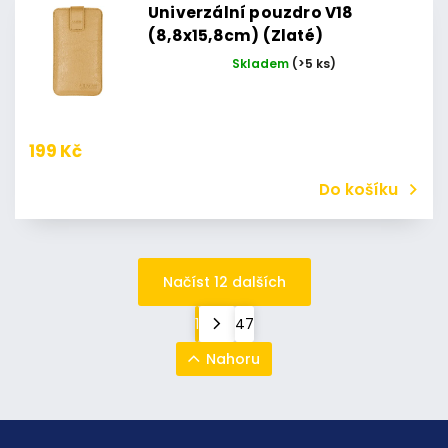
Univerzální pouzdro V18
(8,8x15,8cm) (Zlaté)
Skladem
(>5 ks)
199 Kč
Do košíku
Načíst 12 dalších
1
47
Nahoru