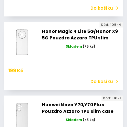
Do košíku
Kód:
10544
Honor Magic 4 Lite 5G/Honor X9
5G Pouzdro Azzaro TPU slim
Honor Magic 4 Lite 5G
Skladem
(>5 ks)
199 Kč
Do košíku
Kód:
11071
Huawei Nova Y70,Y70 Plus
Pouzdro Azzaro TPU slim case
Huawei Nova Y70
Skladem
(>5 ks)