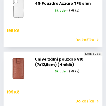
4G Pouzdro Azzaro TPU slim
Samsung A23 5G/4G
Skladem
(>5 ks)
199 Kč
Do košíku
Kód:
8066
Univerzální pouzdro V10
(7x12,6cm) (Hnědé)
Skladem
(>5 ks)
199 Kč
Do košíku