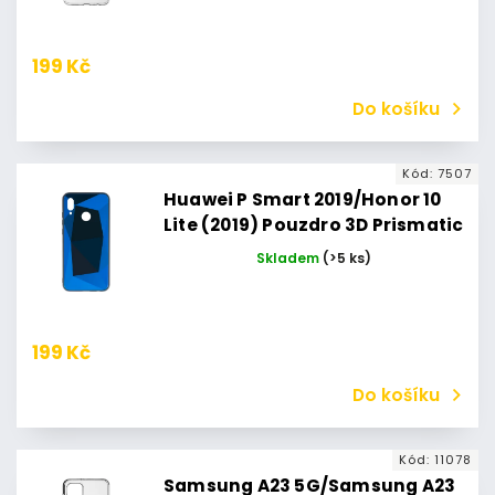
199 Kč
Do košíku
Kód:
7507
Huawei P Smart 2019/Honor 10
Lite (2019) Pouzdro 3D Prismatic
Huawei P Smart (2019)/Honor 10
Skladem
(>5 ks)
Lite (2019) (Modré)
199 Kč
Do košíku
Kód:
11078
Samsung A23 5G/Samsung A23