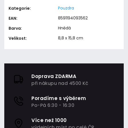
Pouzdra
Kategorie
:
8591194093562
EAN
:
Hnědá
Barva
:
8,8 x 15,8 cm
Velikost
:
Doprava ZDARMA
při nákupu nad 4500 Kč
Poradíme s výběrem
Po-Pá 6:30 - 16:30
Více než 1000
výdejních míst po celé ČR