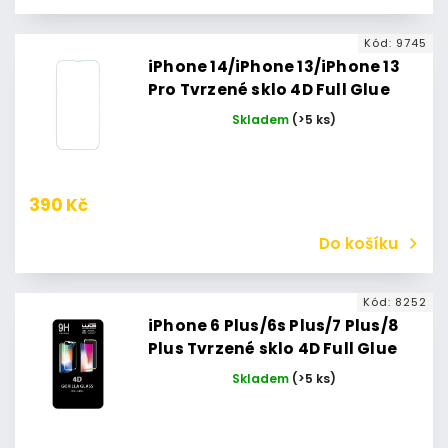
Kód:
9745
iPhone 14/iPhone 13/iPhone 13
Pro Tvrzené sklo 4D Full Glue
iPhone 13 / iPhone 13 Pro /
Skladem
(>5 ks)
iPhone 14 (Černé)
390 Kč
Do košíku
Kód:
8252
iPhone 6 Plus/6s Plus/7 Plus/8
Plus Tvrzené sklo 4D Full Glue
iPhone 7 Plus / iPhone 8 Plus
Skladem
(>5 ks)
(Bílé)