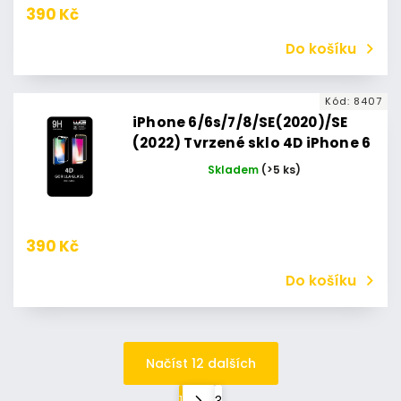
390 Kč
Do košíku
Kód:
8407
iPhone 6/6s/7/8/SE(2020)/SE
(2022) Tvrzené sklo 4D iPhone 6
/ iPhone 6s / iPhone 7 / iPhone 8
Skladem
(>5 ks)
/ iPhone SE(2020) (Bílé)
390 Kč
Do košíku
Načíst 12 dalších
1
3