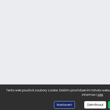
Tento web používá soubory cookie. Dalším procházením tohoto webu v
informací
zde
.
Nastavení
Odmítnout