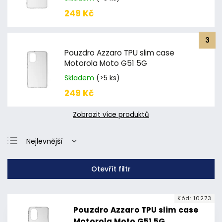
249 Kč
Pouzdro Azzaro TPU slim case
Motorola Moto G51 5G
Skladem
(>5 ks)
249 Kč
Zobrazit více produktů
Nejlevnější
Nejdražší
Otevřít filtr
Nejprodávanější
Abecedně
Kód:
10273
Pouzdro Azzaro TPU slim case
Motorola Moto G51 5G