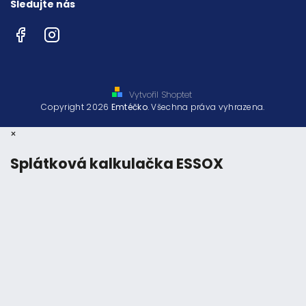
Sledujte nás
Facebook
Instagram
Vytvořil Shoptet
Copyright 2026
Emtéčko
. Všechna práva vyhrazena.
×
Splátková kalkulačka ESSOX