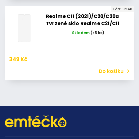
Kód:
9248
Realme C11 (2021)/C20/C20a
Tvrzené sklo Realme C21/C11
(2021)/C20/C20a
Skladem
(>5 ks)
349 Kč
Do košíku