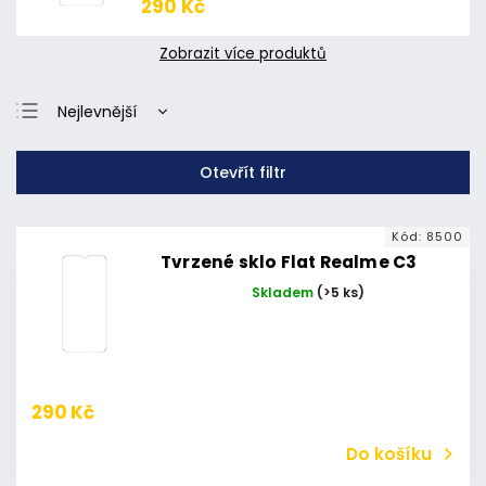
290 Kč
Zobrazit více produktů
Nejlevnější
Nejdražší
Otevřít filtr
Nejprodávanější
Abecedně
Kód:
8500
Tvrzené sklo Flat Realme C3
Skladem
(>5 ks)
290 Kč
Do košíku