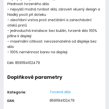
Přednosti tvrzeného skla:
- nejvyšší možná tvrdost skla, zároveň vkusný design a
hladký pocit při doteku
- oleofóbní vrstva proti znečištění a zanechávání
otisků prstů
- jednoduchá instalace: bez bublin, tvrzené sklo 100%
přilne k displeji
- maximální citlivost: nerozeznatelná od displeje bez
skla
- 100% neměnnost barev na displeji
EAN: 8591194102479
Doplňkové parametry
Tvrzená skla
Kategorie
:
8591194102479
EAN
: