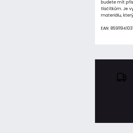
budete mít pří
tlačítkům. Je 
materiálu, kter
EAN: 8591194103