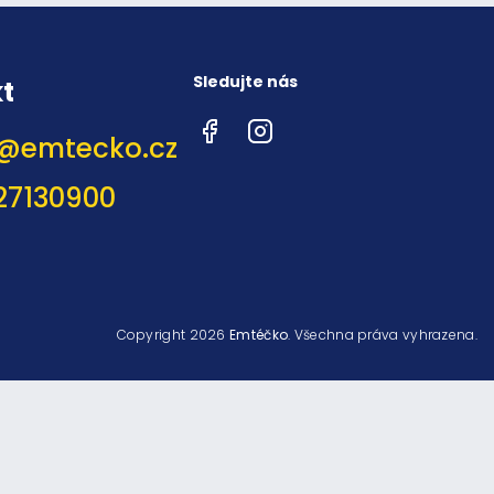
Sledujte nás
t
Facebook
Instagram
@
emtecko.cz
27130900
Copyright 2026
Emtéčko
. Všechna práva vyhrazena.