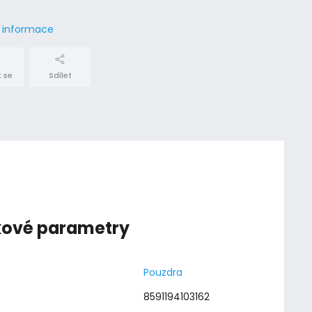
í informace
 se
Sdílet
kové parametry
Pouzdra
8591194103162