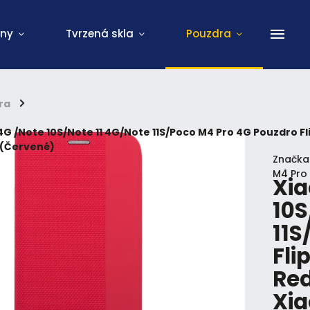
ony
Tvrzená skla
Pouzdra
ra
/
4G /Note 10S/Note 11 4G/Note 11S/Poco M4 Pro 4G Pouzdro Fl
 (Červené)
Značka
M4 Pro
Xia
10S
11S
Fli
Red
Xia