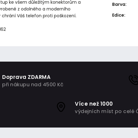
stup ke všem důležitým konektorům a
Barva
:
vyrobené z odolného a moderního
Edice
:
ý chrání Váš telefon proti poškození.
162
Doprava ZDARMA
při nákupu nad 4500 Kč
Více než 1000
výdejních míst po celé 