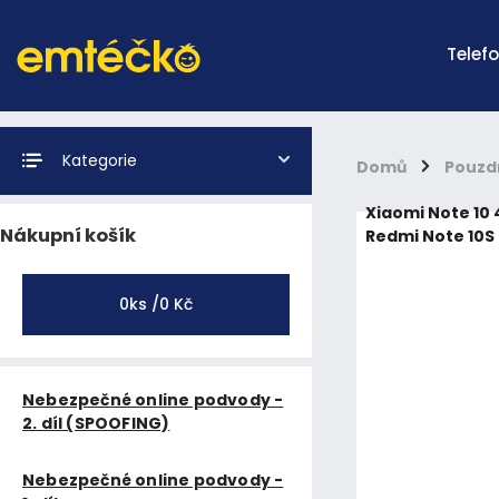
Telef
Kategorie
Domů
/
Pouzd
Xiaomi Note 10 
Nákupní košík
Redmi Note 10S
0
ks /
0 Kč
Nebezpečné online podvody -
2. díl (SPOOFING)
Nebezpečné online podvody -