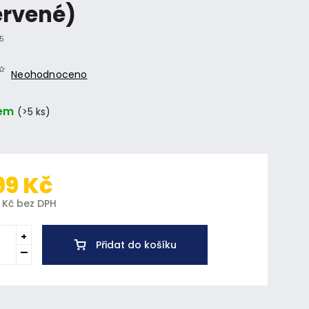
ervené)
5
Neohodnoceno
em
(>5 ks)
99 Kč
 Kč bez DPH
Přidat do košíku