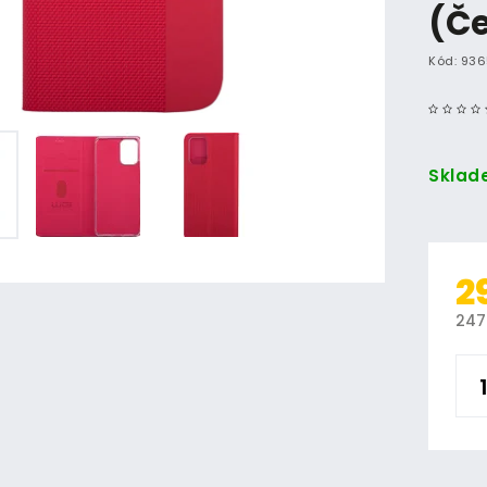
(Č
Kód:
936
Sklad
2
247