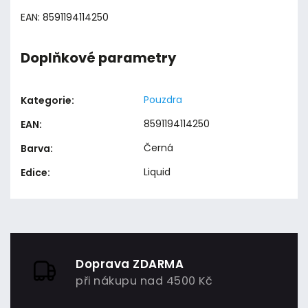
EAN: 8591194114250
Doplňkové parametry
Pouzdra
Kategorie
:
8591194114250
EAN
:
Černá
Barva
:
Liquid
Edice
:
Doprava ZDARMA
při nákupu nad 4500 Kč