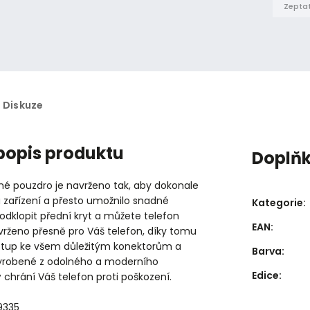
Zeptat
Diskuze
 popis produktu
Doplň
né pouzdro je navrženo tak, aby dokonale
 zařízení a přesto umožnilo snadné
Kategorie
:
 odklopit přední kryt a můžete telefon
EAN
:
vrženo přesně pro Váš telefon, díky tomu
stup ke všem důležitým konektorům a
Barva
:
vyrobené z odolného a moderního
Edice
:
ý chrání Váš telefon proti poškození.
9335