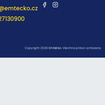
Facebook
Instagram
@
emtecko.cz
27130900
Copyright 2026
Emtéčko
. Všechna práva vyhrazena.