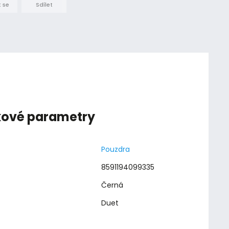
 se
Sdílet
kové parametry
Pouzdra
8591194099335
Černá
Duet