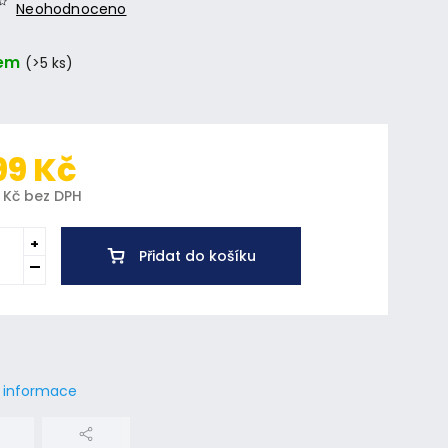
Neohodnoceno
em
(>5 ks)
99 Kč
 Kč bez DPH
Přidat do košíku
í informace