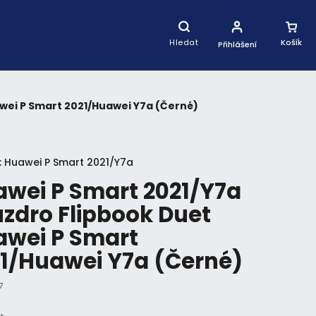
Nákupní
Košík
Hledat
Přihlášení
wei P Smart 2021/Huawei Y7a (Černé)
:
Huawei P Smart 2021/Y7a
wei P Smart 2021/Y7a
zdro Flipbook Duet
wei P Smart
1/Huawei Y7a (Černé)
7