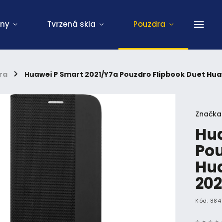
ony
Tvrzená skla
Pouzdra
ra
/
Huawei P Smart 2021/Y7a Pouzdro Flipbook Duet Hua
Značka
Hua
Pou
Hua
202
Kód:
884