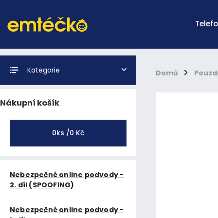
Telef
Kategorie
Domů
/
Pouzd
Nákupní košík
0
ks /
0 Kč
Nebezpečné online podvody -
2. díl (SPOOFING)
Nebezpečné online podvody -