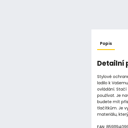
Popis
Detailní
Stylové ochran
ladilo k Vašemu
ovládání. Stačí
používat. Je na
budete mít pří
tlačítkům. Je 
materiálu, kter
EAN: 859119409