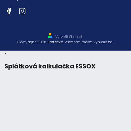
Facebook
Instagram
Vytvořil Shoptet
Copyright 2026
Emtéčko
. Všechna práva vyhrazena.
×
Splátková kalkulačka ESSOX