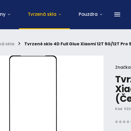
ony
Tvrzená skla
Pouzdra
á skla
/
Tvrzené sklo 4D Full Glue Xiaomi 12T 5G/12T Pro
Značka
Tvr
Xia
(Č
Kód:
112