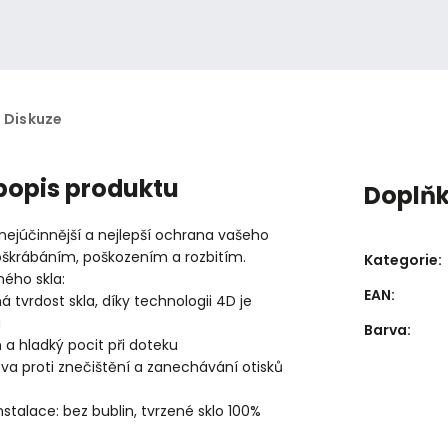
Diskuze
 popis produktu
Doplň
 nejúčinnější a nejlepší ochrana vašeho
poškrábáním, poškozením a rozbitím.
Kategorie
:
ného skla:
EAN
:
á tvrdost skla, díky technologii 4D je
á
Barva
:
 a hladký pocit při doteku
tva proti znečištění a zanechávání otisků
stalace: bez bublin, tvrzené sklo 100%