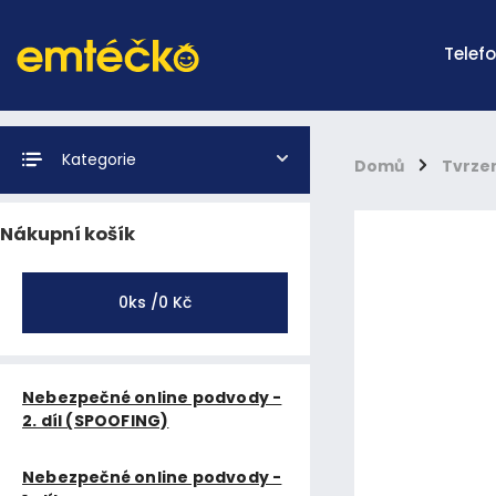
Telef
Kategorie
Domů
/
Tvrzen
Nákupní košík
0
ks /
0 Kč
Nebezpečné online podvody -
2. díl (SPOOFING)
Nebezpečné online podvody -