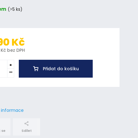
em
(>5 ks)
90 Kč
 Kč bez DPH
Přidat do košíku
í informace
 se
Sdílet