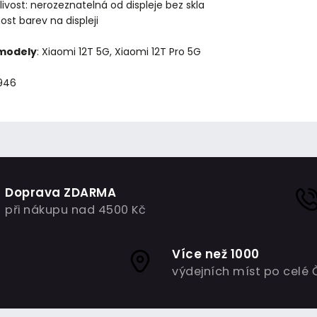
livost: nerozeznatelná od displeje bez skla
st barev na displeji
 modely
: Xiaomi 12T 5G, Xiaomi 12T Pro 5G
4946
Doprava ZDARMA
při nákupu nad 4500 Kč
Více než 1000
výdejních míst po celé 