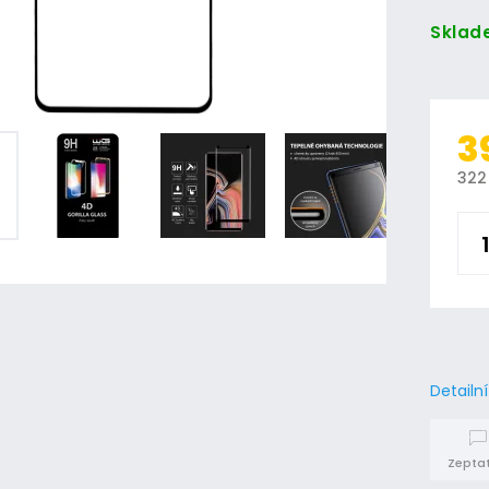
Sklad
3
322
Detailn
Zeptat