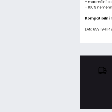
- maximální cit
- 100% neměnno
Kompatibilní
EAN: 859119411