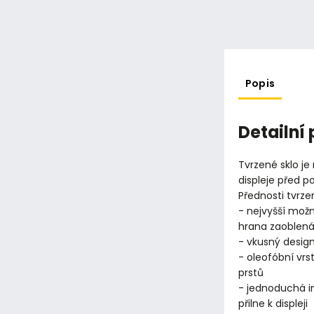
Popis
Detailní
Tvrzené sklo je
displeje před 
Přednosti tvrze
- nejvyšší možn
hrana zaoblen
- vkusný design
- oleofóbní vrs
prstů
- jednoduchá in
přilne k displeji