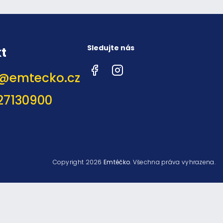
Sledujte nás
t
Facebook
Instagram
@
emtecko.cz
27130900
Copyright 2026
Emtéčko
. Všechna práva vyhrazena.