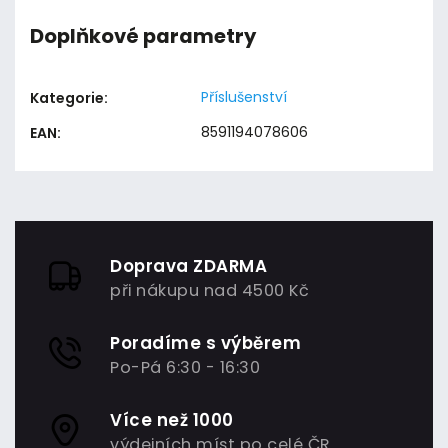
Doplňkové parametry
Příslušenství
Kategorie
:
8591194078606
EAN
:
Doprava ZDARMA
při nákupu nad 4500 Kč
Poradíme s výběrem
Po-Pá 6:30 - 16:30
Více než 1000
výdejních míst po celé ČR