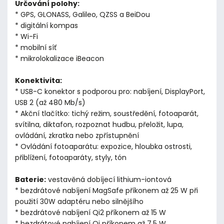
Určování polohy:
* GPS, GLONASS, Galileo, QZSS a BeiDou
* digitální kompas
* Wi-Fi
* mobilní síť
* mikrolokalizace iBeacon
Konektivita:
* USB-C konektor s podporou pro: nabíjení, DisplayPort,
USB 2 (až 480 Mb/s)
* Akční tlačítko: tichý režim, soustředění, fotoaparát,
svítilna, diktafon, rozpoznat hudbu, přeložit, lupa,
ovládání, zkratka nebo zpřístupnění
* Ovládání fotoaparátu: expozice, hloubka ostrosti,
přiblížení, fotoaparáty, styly, tón
Baterie:
vestavěná dobíjecí lithium-iontová
* bezdrátové nabíjení MagSafe příkonem až 25 W při
použití 30W adaptéru nebo silnějšího
* bezdrátové nabíjení Qi2 příkonem až 15 W
* bezdrátové nabíjení Qi příkonem až 7,5 W