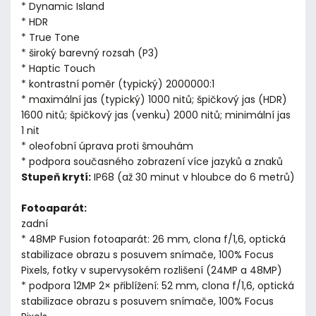
* Dynamic Island
* HDR
* True Tone
* široký barevný rozsah (P3)
* Haptic Touch
* kontrastní poměr (typický) 2000000:1
* maximální jas (typický) 1000 nitů; špičkový jas (HDR)
1600 nitů; špičkový jas (venku) 2000 nitů; minimální jas
1 nit
* oleofobní úprava proti šmouhám
* podpora současného zobrazení více jazyků a znaků
Stupeň krytí:
IP68 (až 30 minut v hloubce do 6 metrů)
Fotoaparát:
zadní
* 48MP Fusion fotoaparát: 26 mm, clona f/1,6, optická
stabilizace obrazu s posuvem snímače, 100% Focus
Pixels, fotky v supervysokém rozlišení (24MP a 48MP)
* podpora 12MP 2× přiblížení: 52 mm, clona f/1,6, optická
stabilizace obrazu s posuvem snímače, 100% Focus