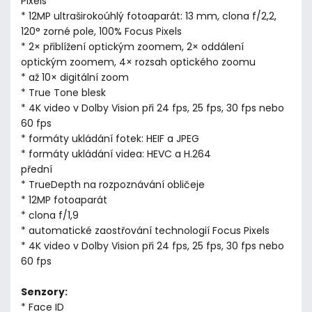
Pixels
* 12MP ultraširokoúhlý fotoaparát: 13 mm, clona f/2,2,
120° zorné pole, 100% Focus Pixels
* 2× přiblížení optickým zoomem, 2× oddálení
optickým zoomem, 4× rozsah optického zoomu
* až 10× digitální zoom
* True Tone blesk
* 4K video v Dolby Vision při 24 fps, 25 fps, 30 fps nebo
60 fps
* formáty ukládání fotek: HEIF a JPEG
* formáty ukládání videa: HEVC a H.264
přední
* TrueDepth na rozpoznávání obličeje
* 12MP fotoaparát
* clona f/1,9
* automatické zaostřování technologií Focus Pixels
* 4K video v Dolby Vision při 24 fps, 25 fps, 30 fps nebo
60 fps
Senzory:
* Face ID