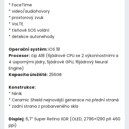
* FaceTime
* video/audiohovory
* prostorový zvuk
* VoLTE
* tísňové SOS volání
* detekce autonehody
Operační systém:
iOS 18
Procesor:
čip A18 (6jádrové CPU se 2 výkonnostními a
4 úspornými jádry, 5jádrové GPU, 16jádrový Neural
Engine)
Kapacita úložiště:
256GB
Konstrukce:
* hliník
* Ceramic Shield nejnovější generace na přední straně
* zadní strana z probarveného skla
Displej:
6,7” Super Retina XDR (OLED, 2796×1290 při 460
ppi)