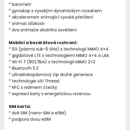
* barometr
* gyroskop s vysokým dynamickým rozsahem
* akcelerometr snímající vysoké přetížení
* snímač blízkosti
* dva snímače okolního osvětlení
Mobilní a bezdrátová rozhraní:
* 5G (pásma sub-6 GHz) s technologií MIMO 4×4
* gigabitové LTE s technologiemi MIMO 4×4 a LAA
* Wi-Fi 7 (802.11be) s technologií MIMO 2×2
* Bluetooth 5.3
* ultraširokopásmový čip druhé generace
* technologie sítí Thread
* NFC s režimem čtečky
* expresní karty s energetickou rezervou
SIM karta:
* dvě SIM (nano-SIM a eSIM)
* podpora dvou eSIM