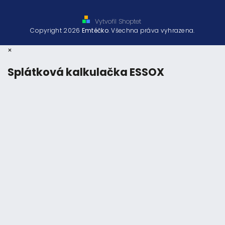
Vytvořil Shoptet
Copyright 2026
Emtéčko
. Všechna práva vyhrazena.
×
Splátková kalkulačka ESSOX