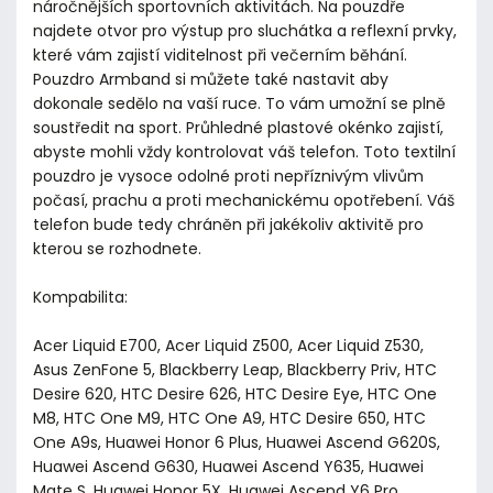
náročnějších sportovních aktivitách. Na pouzdře
najdete otvor pro výstup pro sluchátka a reflexní prvky,
které vám zajistí viditelnost při večerním běhání.
Pouzdro Armband si můžete také nastavit aby
dokonale sedělo na vaší ruce. To vám umožní se plně
soustředit na sport. Průhledné plastové okénko zajistí,
abyste mohli vždy kontrolovat váš telefon. Toto textilní
pouzdro je vysoce odolné proti nepříznivým vlivům
počasí, prachu a proti mechanickému opotřebení. Váš
telefon bude tedy chráněn při jakékoliv aktivitě pro
kterou se rozhodnete.
Kompabilita:
Acer Liquid E700, Acer Liquid Z500, Acer Liquid Z530,
Asus ZenFone 5, Blackberry Leap, Blackberry Priv, HTC
Desire 620, HTC Desire 626, HTC Desire Eye, HTC One
M8, HTC One M9, HTC One A9, HTC Desire 650, HTC
One A9s, Huawei Honor 6 Plus, Huawei Ascend G620S,
Huawei Ascend G630, Huawei Ascend Y635, Huawei
Mate S, Huawei Honor 5X, Huawei Ascend Y6 Pro,