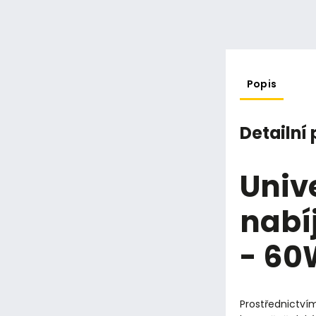
Popis
Detailní
Univ
nabí
- 60
Prostřednictví