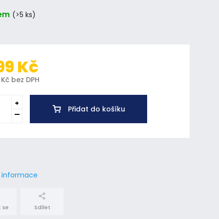
em
(>5 ks)
99 Kč
 Kč bez DPH
Přidat do košíku
í informace
 se
Sdílet