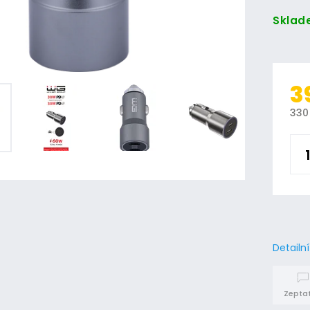
Sklad
3
330
Detailn
Zeptat