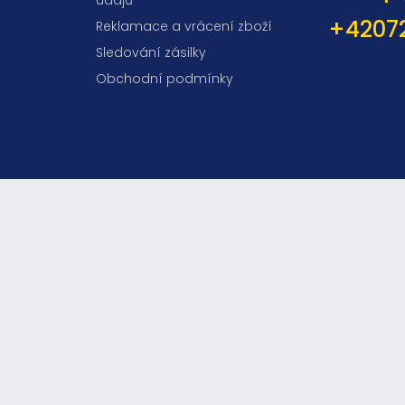
údajů
+4207
Reklamace a vrácení zboží
Sledování zásilky
Obchodní podmínky