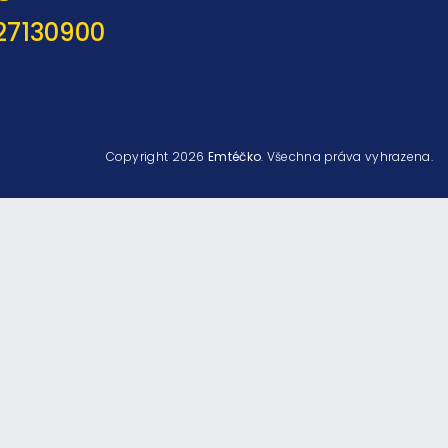
27130900
Copyright 2026
Emtéčko
. Všechna práva vyhrazena.