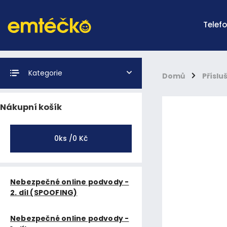
Telef
Kategorie
Domů
/
Příslu
Nákupní košík
0
ks /
0 Kč
Nebezpečné online podvody -
2. díl (SPOOFING)
Nebezpečné online podvody -