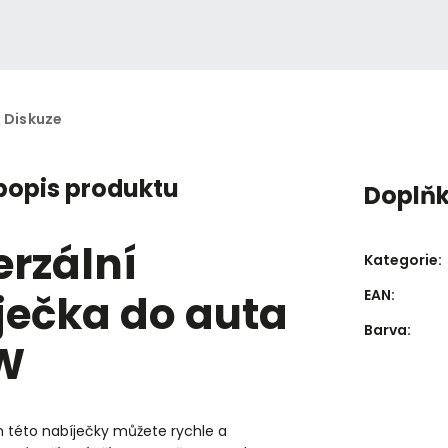
Diskuze
 popis produktu
Doplň
erzální
Kategorie
:
ječka do auta
EAN
:
Barva
:
W
m této nabíječky můžete rychle a