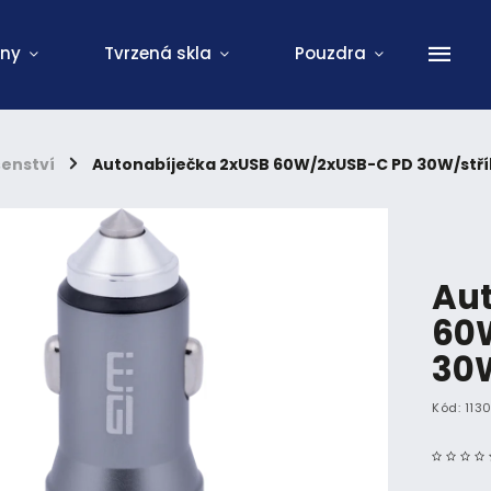
ony
Tvrzená skla
Pouzdra
šenství
/
Autonabíječka 2xUSB 60W/2xUSB-C PD 30W/stř
Aut
60
30W
Kód:
113