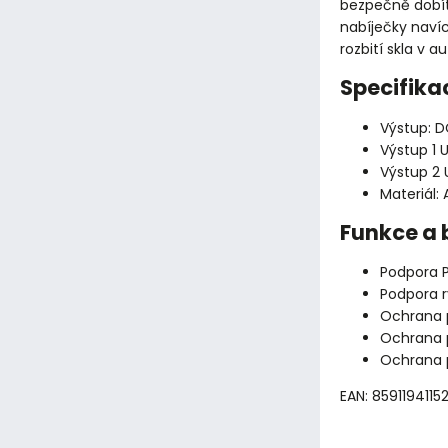
bezpečně dobít
nabíječky naví
rozbití skla v a
Specifika
Výstup: 
Výstup 1 
Výstup 2 
Materiál: 
Funkce a 
Podpora P
Podpora r
Ochrana p
Ochrana p
Ochrana p
EAN: 8591194115