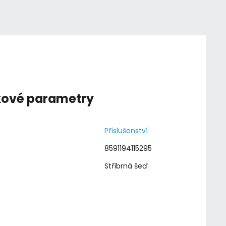
kové parametry
Příslušenství
8591194115295
Stříbrná šeď