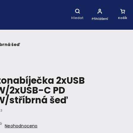
Nákupní
Košík
Hledat
Přihlášení
íbrná šeď
onabíječka 2xUSB
W/2xUSB-C PD
/stříbrná šeď
03
Neohodnoceno