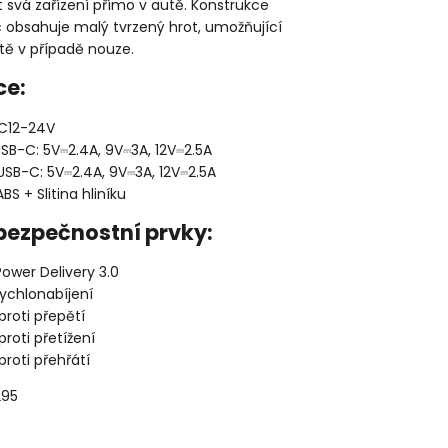
 svá zařízení přímo v autě. Konstrukce
c obsahuje malý tvrzený hrot, umožňující
utě v případě nouze.
ce:
DC12-24V
USB-C: 5V⎓2.4A, 9V⎓3A, 12V⎓2.5A
USB-C: 5V⎓2.4A, 9V⎓3A, 12V⎓2.5A
ABS + Slitina hliníku
bezpečnostní prvky:
ower Delivery 3.0
ychlonabíjení
roti přepětí
roti přetížení
roti přehřátí
295