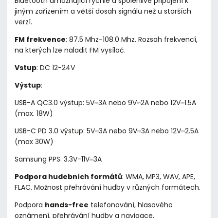
Bluetooth umožňující rychlé a spolehlivé připojení k
jiným zařízením a větší dosah signálu než u starších
verzí.
FM frekvence
: 87.5 Mhz-108.0 Mhz. Rozsah frekvencí,
na kterých lze naladit FM vysílač.
Vstup
: DC 12-24V
Výstup
:
USB-A QC3.0 výstup: 5V
⎓
3A nebo 9V
⎓
2A nebo 12V
⎓
1.5A
(max. 18W)
USB-C PD 3.0 výstup: 5V
⎓
3A nebo 9V
⎓
3
A nebo 12V
⎓
2.5A
(max 30W)
Samsung PPS: 3.3V-11V
⎓
3A
Podpora hudebních formátů
: WMA, MP3, WAV, APE,
FLAC. Možnost přehrávání hudby v různých formátech.
Podpora
hands-free
telefonování, hlasového
oznámení, přehrávání hudby a navigace.