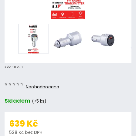
Kód:
11753
Neohodnoceno
Skladem
(>5 ks)
639 Kč
528 Kč bez DPH