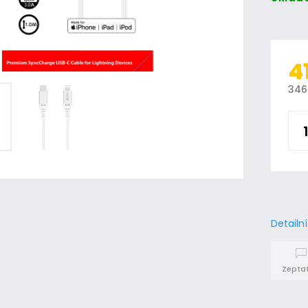
4
346
Detailn
Zeptat