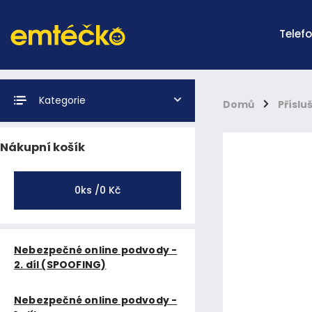
Telef
Kategorie
Domů
/
Příslu
Nákupní košík
0
ks /
0 Kč
Nebezpečné online podvody -
2. díl (SPOOFING)
Nebezpečné online podvody -