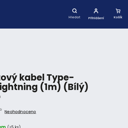
Nákupní
Košík
Hledat
Přihlášení
ový kabel Type-
ightning (1m) (Bílý)
8
Neohodnoceno
em
(>5 ks)