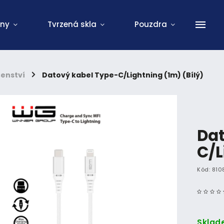
ony
Tvrzená skla
Pouzdra
šenství
/
Datový kabel Type-C/Lightning (1m) (Bílý)
Dat
C/L
Kód:
810
Sklad