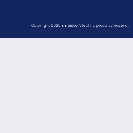
Copyright 2026
Emtéčko
. Všechna práva vyhrazena.