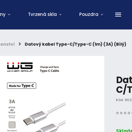
ony
Tvrzená skla
Pouzdra
šenství
/
Datový kabel Type-C/Type-C (1m) (3A) (Bílý)
Dat
C/T
Kód:
802
Sklad