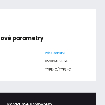
kové parametry
Příslušenství
8591194093128
TYPE-C/TYPE-C
:
Poradíme s výběrem