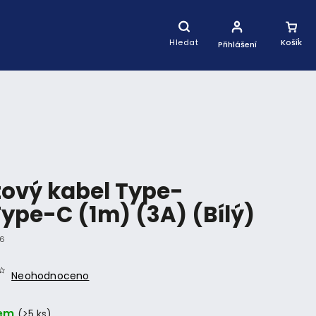
Nákupní
Košík
Hledat
Přihlášení
ový kabel Type-
ype-C (1m) (3A) (Bílý)
6
Neohodnoceno
em
(>5 ks)