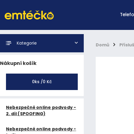
Telef
Kategorie
Domů
/
Příslu
Nákupní košík
0
ks /
0 Kč
Nebezpečné online podvody -
2. díl (SPOOFING)
Nebezpečné online podvody -