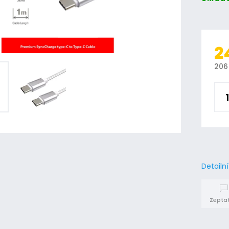
2
206
Detailn
Zeptat