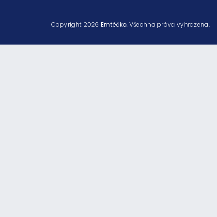
Copyright 2026
Emtéčko
. Všechna práva vyhrazena.