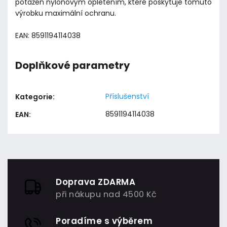
potažen nylonovým opletením, které poskytuje tomuto
výrobku maximální ochranu.
EAN: 8591194114038
Doplňkové parametry
Příslušenství
Kategorie
:
8591194114038
EAN
:
Doprava ZDARMA
při nákupu nad 4500 Kč
Poradíme s výběrem