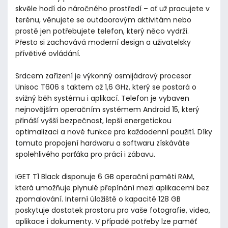
skvěle hodí do náročného prostředí – ať už pracujete v
terénu, věnujete se outdoorovým aktivitám nebo
prostě jen potřebujete telefon, který něco vydrží.
Přesto si zachovává moderní design a uživatelsky
přívětivé ovládání.
Srdcem zařízení je výkonný osmijádrový procesor
Unisoc T606 s taktem až 1,6 GHz, který se postará o
svižný běh systému i aplikací. Telefon je vybaven
nejnovějším operačním systémem Android 15, který
přináší vyšší bezpečnost, lepší energetickou
optimalizaci a nové funkce pro každodenní použití. Díky
tomuto propojení hardwaru a softwaru získáváte
spolehlivého parťáka pro práci i zábavu.
iGET T1 Black disponuje 6 GB operační paměti RAM,
která umožňuje plynulé přepínání mezi aplikacemi bez
zpomalování. Interní úložiště o kapacitě 128 GB
poskytuje dostatek prostoru pro vaše fotografie, videa,
aplikace i dokumenty. V případě potřeby lze paměť