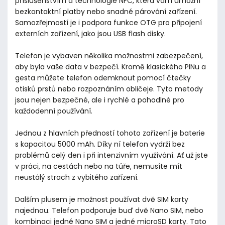
příslušenstvím a technologie NFC, která vám umožní
bezkontaktní platby nebo snadné párování zařízení.
Samozřejmostí je i podpora funkce OTG pro připojení
externích zařízení, jako jsou USB flash disky.
Telefon je vybaven několika možnostmi zabezpečení,
aby byla vaše data v bezpečí. Kromě klasického PINu a
gesta můžete telefon odemknout pomocí čtečky
otisků prstů nebo rozpoznáním obličeje. Tyto metody
jsou nejen bezpečné, ale i rychlé a pohodlné pro
každodenní používání.
Jednou z hlavních předností tohoto zařízení je baterie
s kapacitou 5000 mAh. Díky ní telefon vydrží bez
problémů celý den i při intenzivním využívání. Ať už jste
v práci, na cestách nebo na túře, nemusíte mít
neustálý strach z vybitého zařízení.
Dalším plusem je možnost používat dvě SIM karty
najednou. Telefon podporuje buď dvě Nano SIM, nebo
kombinaci jedné Nano SIM a jedné microSD karty. Tato