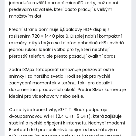
jednoduše rozšířit pomocí microSD karty, což ocení
především uživatelé, kteří často pracují s velkým
množstvím dat.
Přední straně dominuje 5,5palcový HD+ displej s
rozlišením 720 × 1440 pixelů. Displej nabízí kompaktní
rozměry, díky kterým se telefon pohodlně drží i ovládá
jednou rukou. Ideální volba pro ty, kteří nechtějí
přerostlý telefon, ale přesto požadují kvalitní obraz.
Zadní 13Mpx fotoaparát umožňuje pořizovat ostré
snímky i za horšího světla. Hodí se jak pro rychlé
zachycení momentek v terénu, tak i pro detailní
dokumentaci pracovních úkolů. Přední 8Mpx kamera je
ideální pro videohovory nebo selfie.
Co se týče konektivity, iGET T1 Black podporuje
dvoupásmovou Wi-Fi (2,4 GHz i 5 GHz), která zajišťuje
stabilní a rychlé připojení k internetu. Nechybí moderní
Bluetooth 5.0 pro spolehlivé spojení s bezdrátovým