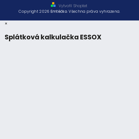
Vytvořil Shoptet
Copyright 2026
Emtéčko
. Všechna práva vyhrazena.
×
Splátková kalkulačka ESSOX