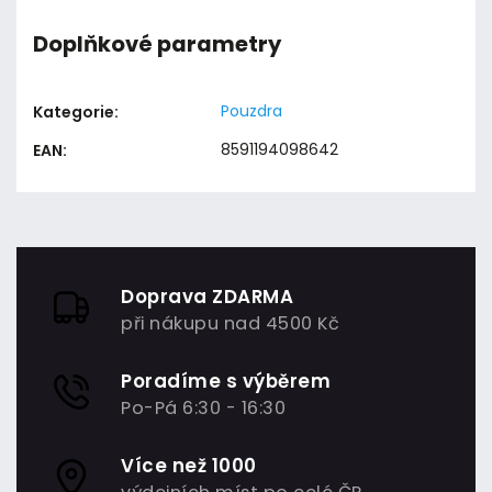
Doplňkové parametry
Pouzdra
Kategorie
:
8591194098642
EAN
:
Doprava ZDARMA
při nákupu nad 4500 Kč
Poradíme s výběrem
Po-Pá 6:30 - 16:30
Více než 1000