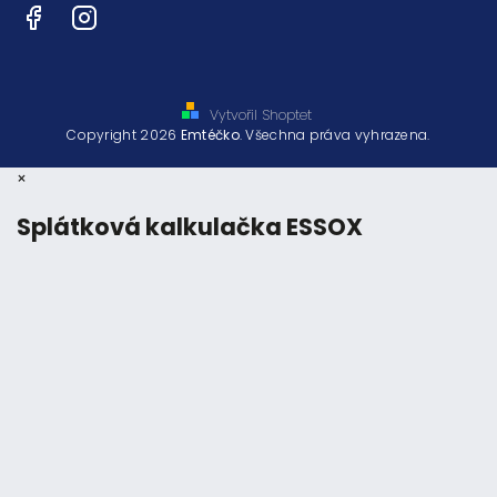
Facebook
Instagram
Vytvořil Shoptet
Copyright 2026
Emtéčko
. Všechna práva vyhrazena.
×
Splátková kalkulačka ESSOX