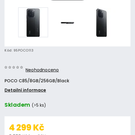
Kód:
95POCO113
Neohodnoceno
POCO C85/8GB/256GB/Black
Detailní informace
Skladem
(>5 ks)
4 299 Kč