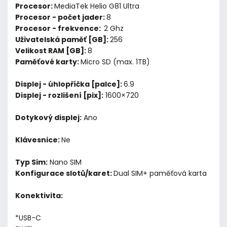
Procesor:
MediaTek Helio G81 Ultra
Procesor - počet jader:
8
Procesor - frekvence:
2 Ghz
Uživatelská paměť [GB]:
256
Velikost RAM [GB]:
8
Paměťové karty:
Micro SD (max. 1TB)
Displej - úhlopříčka [palce]:
6.9
Displej - rozlišení [pix]:
1600×720
Dotykový displej:
Ano
Klávesnice:
Ne
Typ Sim:
Nano SIM
Konfigurace slotů/karet:
Dual SIM+ paměťová karta
Konektivita:
*USB-C