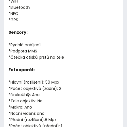
*WiFi
*Bluetooth
*NFC
*GPS
Senzory:
*Rychlé nabíjení
*Podpora MMS
*Čtečka otisků prstů na těle
Fotoaparát:
*Hlavní (rozlišení): 50 Mpx
*Počet objektivů (zadní): 2
*širokoúhlý: Ano
*Tele objektiv: Ne
*Makro: Ano
*Noční vidění: ano
*Přední (rozlišení):8 Mpx
*Počet objektivů (přední): 1