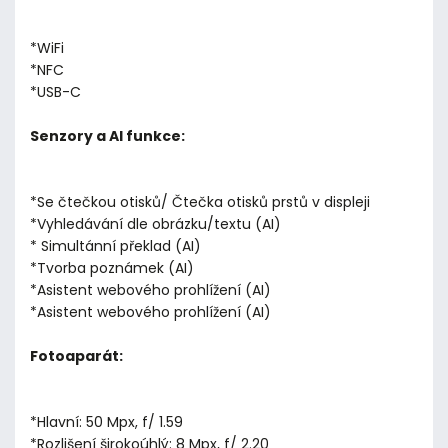
*WiFi
*NFC
*USB-C
Senzory a AI funkce:
*Se čtečkou otisků/ Čtečka otisků prstů v displeji
*Vyhledávání dle obrázku/textu (AI)
* Simultánní překlad (AI)
*Tvorba poznámek (AI)
*Asistent webového prohlížení (AI)
*Asistent webového prohlížení (AI)
Fotoaparát:
*Hlavní: 50 Mpx, f/ 1.59
*Rozlišení širokoúhlý: 8 Mpx, f/ 2.20