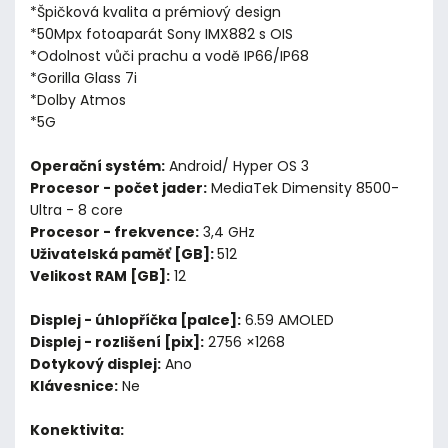
*Špičková kvalita a prémiový design
*50Mpx fotoaparát Sony IMX882 s OIS
*Odolnost vůči prachu a vodě IP66/IP68
*Gorilla Glass 7i
*Dolby Atmos
*5G
Operační systém:
Android/ Hyper OS 3
Procesor - počet jader:
MediaTek Dimensity 8500-
Ultra - 8 core
Procesor - frekvence:
3,4 GHz
Uživatelská paměť [GB]:
512
Velikost RAM [GB]:
12
Displej - úhlopříčka [palce]:
6.59 AMOLED
Displej - rozlišení [pix]:
2756 ×1268
Dotykový displej:
Ano
Klávesnice:
Ne
Konektivita: