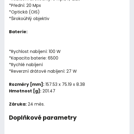
*Přední: 20 Mpx
*Optická (OIS)
*Širokoúhlý objektiv
Baterie:
*Rychlost nabíjení: 100 W
*Kapacita baterie: 6500
*Rychlé nabíjení
*Reverzní drátové nabíjení: 27 W
Rozměry [mm]:
157.53 x 75.19 x 8.38
Hmotnost [g]:
201.47
Záruka:
24 měs.
Doplňkové parametry