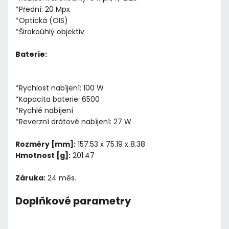
*Přední: 20 Mpx
*Optická (OIS)
*Širokoúhlý objektiv
Baterie:
*Rychlost nabíjení: 100 W
*Kapacita baterie: 6500
*Rychlé nabíjení
*Reverzní drátové nabíjení: 27 W
Rozměry [mm]:
157.53 x 75.19 x 8.38
Hmotnost [g]:
201.47
Záruka:
24 měs.
Doplňkové parametry