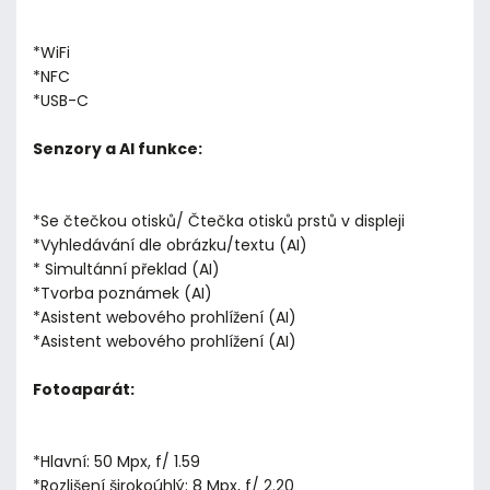
*WiFi
*NFC
*USB-C
Senzory a AI funkce:
*Se čtečkou otisků/ Čtečka otisků prstů v displeji
*Vyhledávání dle obrázku/textu (AI)
* Simultánní překlad (AI)
*Tvorba poznámek (AI)
*Asistent webového prohlížení (AI)
*Asistent webového prohlížení (AI)
Fotoaparát:
*Hlavní: 50 Mpx, f/ 1.59
*Rozlišení širokoúhlý: 8 Mpx, f/ 2.20