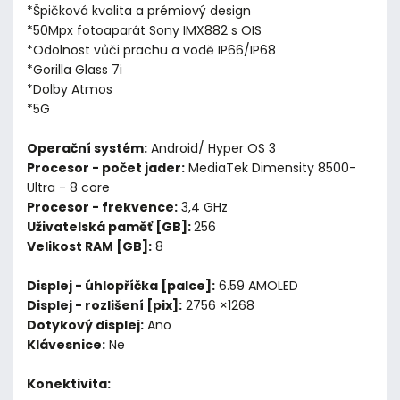
*Špičková kvalita a prémiový design
*50Mpx fotoaparát Sony IMX882 s OIS
*Odolnost vůči prachu a vodě IP66/IP68
*Gorilla Glass 7i
*Dolby Atmos
*5G
Operační systém:
Android/ Hyper OS 3
Procesor - počet jader:
MediaTek Dimensity 8500-
Ultra - 8 core
Procesor - frekvence:
3,4 GHz
Uživatelská paměť [GB]:
256
Velikost RAM [GB]:
8
Displej - úhlopříčka [palce]:
6.59 AMOLED
Displej - rozlišení [pix]:
2756 ×1268
Dotykový displej:
Ano
Klávesnice:
Ne
Konektivita: