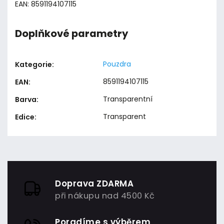
EAN: 8591194107115
Doplňkové parametry
Pouzdra
Kategorie
:
8591194107115
EAN
:
Transparentní
Barva
:
Transparent
Edice
:
Doprava ZDARMA
při nákupu nad 4500 Kč
Poradíme s výběrem