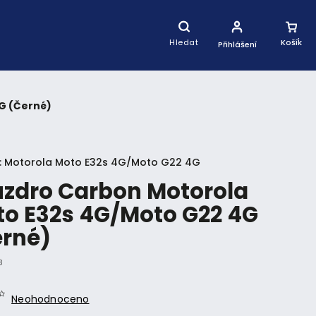
Nákupní
Košík
Hledat
Přihlášení
G (Černé)
:
Motorola Moto E32s 4G/Moto G22 4G
zdro Carbon Motorola
o E32s 4G/Moto G22 4G
erné)
8
Neohodnoceno