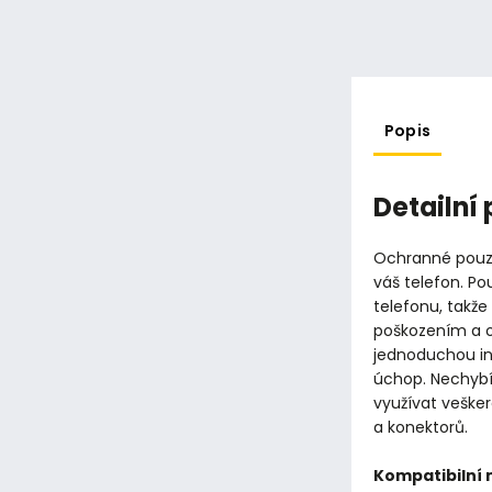
Popis
Detailní
Ochranné pouzd
váš telefon. Po
telefonu, takž
poškozením a o
jednoduchou inst
úchop. Nechybí
využívat veške
a konektorů.
Kompatibilní