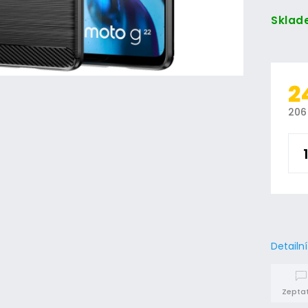
Sklad
2
206
Detailn
Zeptat