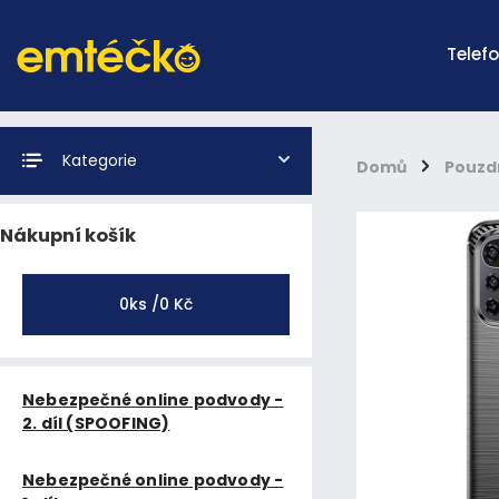
Telef
Kategorie
Domů
/
Pouzd
Nákupní košík
0
ks /
0 Kč
Nebezpečné online podvody -
2. díl (SPOOFING)
Nebezpečné online podvody -