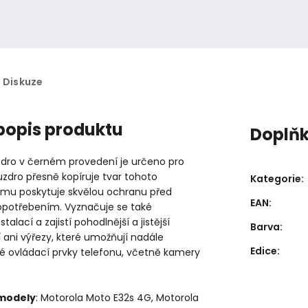
Diskuze
 popis produktu
Doplň
ro v černém provedení je určeno pro
uzdro přesně kopíruje tvar tohoto
Kategorie
:
e mu poskytuje skvělou ochranu před
EAN
:
potřebením. Vyznačuje se také
alací a zajistí pohodlnější a jistější
Barva
:
 ani výřezy, které umožňují nadále
Edice
:
ré ovládací prvky telefonu, včetně kamery
 modely
: Motorola Moto E32s 4G, Motorola