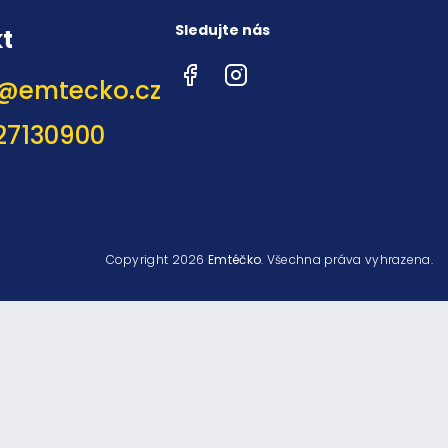
Sledujte nás
t
Facebook
Instagram
@
emtecko.cz
27130900
Copyright 2026
Emtéčko
. Všechna práva vyhrazena.