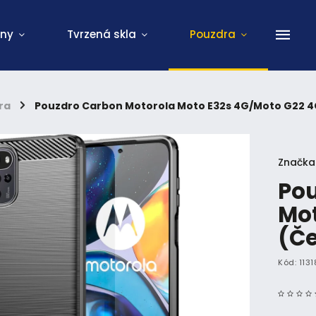
ony
Tvrzená skla
Pouzdra
ra
/
Pouzdro Carbon Motorola Moto E32s 4G/Moto G22 4
Značka
Pou
Mot
(Č
Kód:
1131