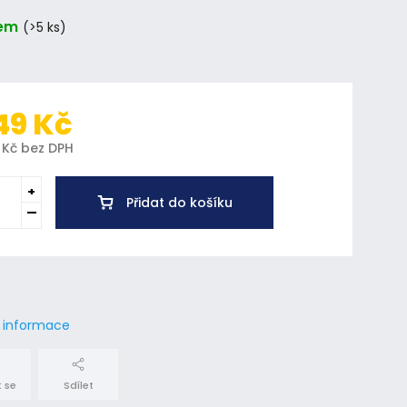
em
(>5 ks)
49 Kč
 Kč bez DPH
Přidat do košíku
í informace
 se
Sdílet