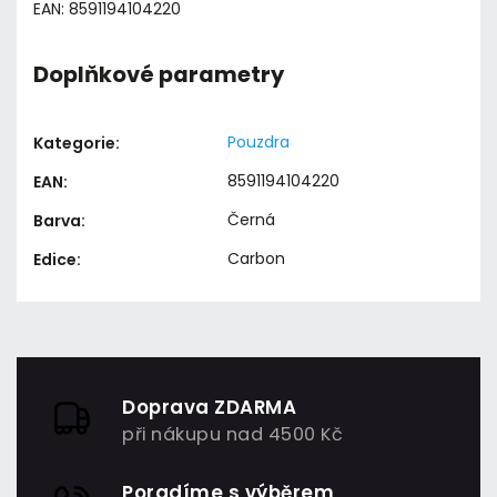
EAN: 8591194104220
Doplňkové parametry
Pouzdra
Kategorie
:
8591194104220
EAN
:
Černá
Barva
:
Carbon
Edice
:
Doprava ZDARMA
při nákupu nad 4500 Kč
Poradíme s výběrem