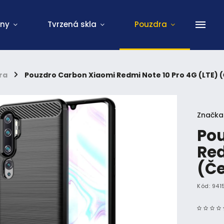
ony
Tvrzená skla
Pouzdra
ra
/
Pouzdro Carbon Xiaomi Redmi Note 10 Pro 4G (LTE) 
Značka
Pou
Red
(Č
Kód:
941