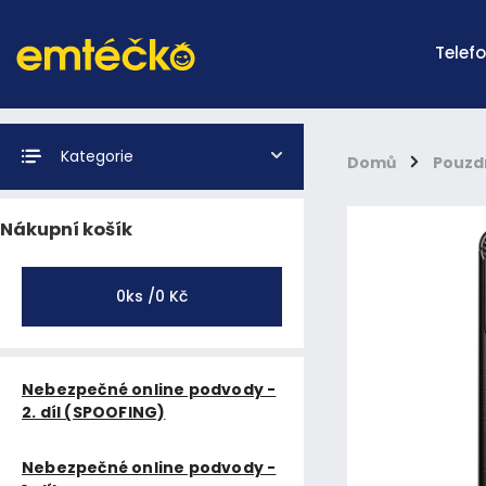
Telef
Kategorie
Domů
/
Pouzd
Nákupní košík
0
ks /
0 Kč
Nebezpečné online podvody -
2. díl (SPOOFING)
Nebezpečné online podvody -