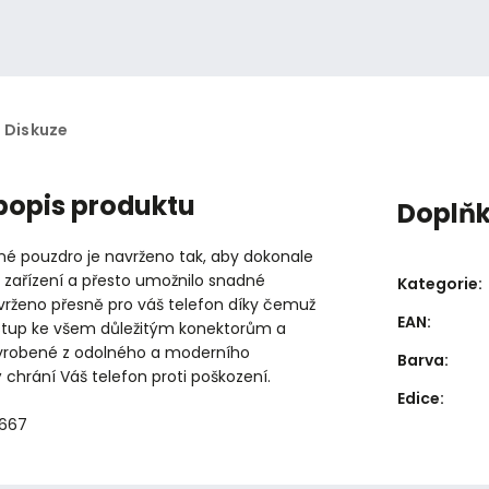
Diskuze
 popis produktu
Doplň
né pouzdro je navrženo tak, aby dokonale
 zařízení a přesto umožnilo snadné
Kategorie
:
avrženo přesně pro váš telefon díky čemuž
EAN
:
stup ke všem důležitým konektorům a
vyrobené z odolného a moderního
Barva
:
ý chrání Váš telefon proti poškození.
Edice
:
3667