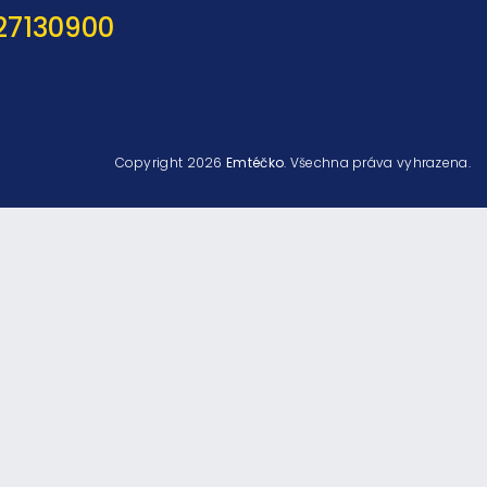
27130900
Copyright 2026
Emtéčko
. Všechna práva vyhrazena.