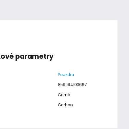
kové parametry
Pouzdra
8591194103667
Černá
Carbon