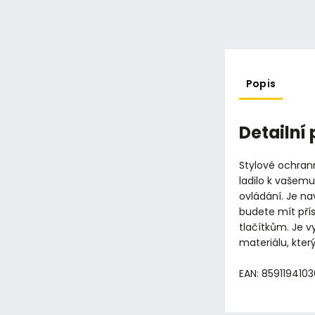
Popis
Detailní
Stylové ochran
ladilo k vašemu
ovládání. Je n
budete mít pří
tlačítkům. Je 
materiálu, kter
EAN: 859119410