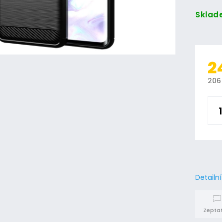
Sklad
2
206
Detailn
Zeptat