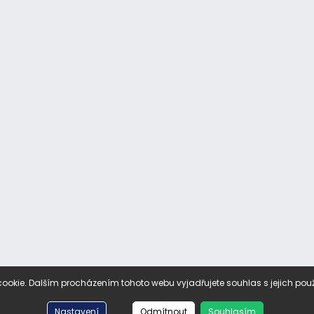
ookie. Dalším procházením tohoto webu vyjadřujete souhlas s jejich pou
Nastavení
Odmítnout
Souhlasím