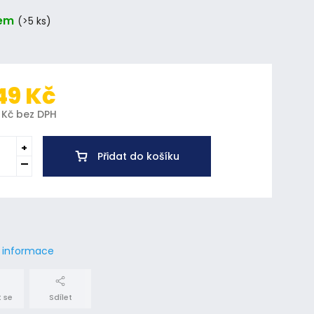
em
(>5 ks)
49 Kč
 Kč bez DPH
Přidat do košíku
í informace
 se
Sdílet