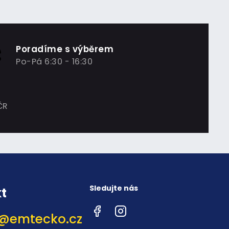
Poradíme s výběrem
Po-Pá 6:30 - 16:30
ČR
Sledujte nás
t
Facebook
Instagram
@
emtecko.cz