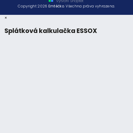
Vytvořil Shoptet
Copyright 2026
Emtéčko
. Všechna práva vyhrazena.
×
Splátková kalkulačka ESSOX