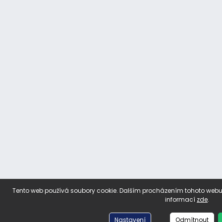
Tento web používá soubory cookie. Dalším procházením tohoto webu v
informací
zde
.
Nastavení
Odmítnout