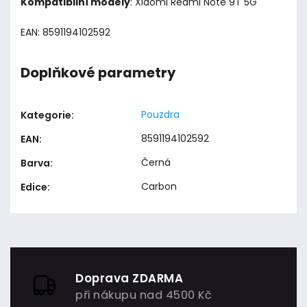
Kompatibilní modely
: Xiaomi Redmi Note 9T 5G
EAN: 8591194102592
Doplňkové parametry
Pouzdra
Kategorie
:
8591194102592
EAN
:
Černá
Barva
:
Carbon
Edice
:
Doprava ZDARMA
při nákupu nad 4500 Kč