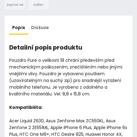
Zeptat se
Sdílet
Popis
Diskuze
Detailní popis produktu
Pouzdro Pure o velikosti 18 chrání především před
mechanickým poškozením, znečištěním nebo jinými
vnějšími vlivy. Pouzdro je vybaveno poutkem
(uzavíratelným na suchý zip) pro snadnější vytažení
mobilního telefonu. Je vyrobeno z odolného a
kvalitního materiálu. Vel. 8,8 x 15,8 cm.
Kompatibilita:
Acer Liquid Z630, Asus Zenfone Max ZC550KL, Asus
Zenfone 2 ZE551ML, Apple iPhone 6 Plus, Apple iPhone 6s
Plus, HTC One M9+, HTC Desire 825, Huawei Honor 4X,