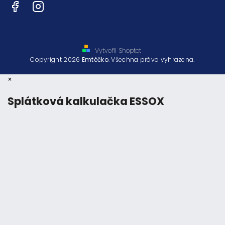
Facebook
Instagram
Vytvořil Shoptet
Copyright 2026
Emtéčko
. Všechna práva vyhrazena.
×
Splátková kalkulačka ESSOX