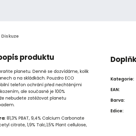
Diskuze
 popis produktu
Doplň
raňte planetu. Denně se dozvídáme, kolik
eánech a na skládkách. Pouzdro ECO
Kategorie
:
bilní telefon ochrání před nechtěnými
EAN
:
škozením, ale současně je 100%
akže nebudete zatěžovat planetu
Barva
:
padem.
Edice
:
ra
: 81,3% PBAT, 9,4% Calcium Carbonate
cetyl citrate, 1,9% Talc,1,5% Plant cellulose,