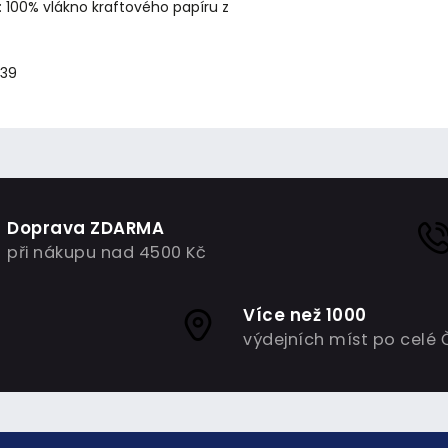
: 100% vlákno kraftového papíru z
439
Doprava ZDARMA
při nákupu nad 4500 Kč
Více než 1000
výdejních míst po celé 