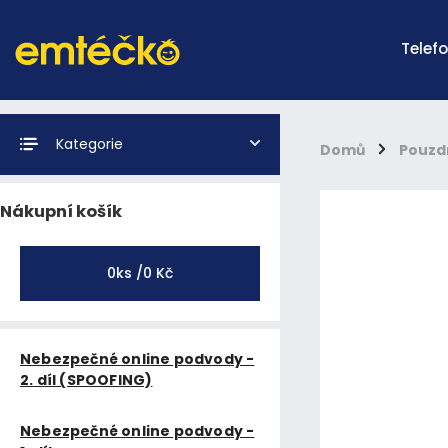
Telef
Kategorie
Domů
/
Pouzd
Nákupní košík
0
ks /
0 Kč
Nebezpečné online podvody -
2. díl (SPOOFING)
Nebezpečné online podvody -