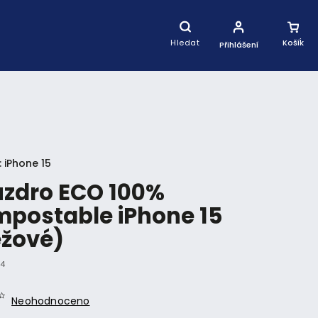
Nákupní
Košík
Hledat
Přihlášení
:
iPhone 15
zdro ECO 100%
postable iPhone 15
éžové)
34
Neohodnoceno