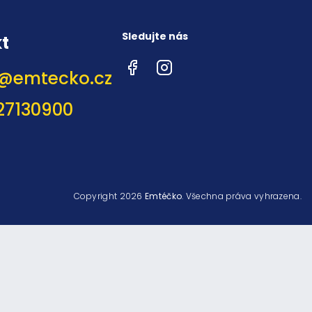
Sledujte nás
t
Facebook
Instagram
@
emtecko.cz
27130900
Copyright 2026
Emtéčko
. Všechna práva vyhrazena.