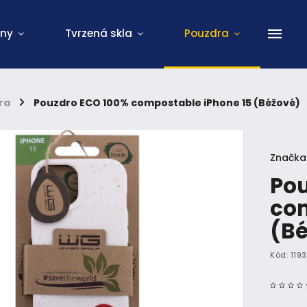
ony
Tvrzená skla
Pouzdra
ra
/
Pouzdro ECO 100% compostable iPhone 15 (Béžové)
Značka
Pou
com
(B
Kód:
119