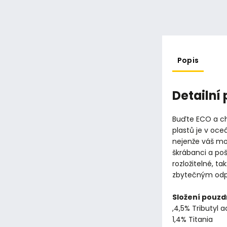
Popis
Detailní
Buďte ECO a ch
plastů je v oc
nejenže váš mo
škrábanci a po
rozložitelné, t
zbytečným od
Složení pouzd
,4,5% Tributyl a
1,4% Titania