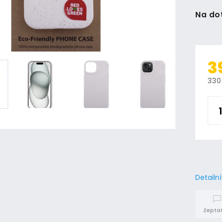
Na do
3
330
Detailn
Zeptat