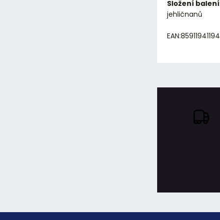
Složení balení
jehličnanů
EAN:8591194119