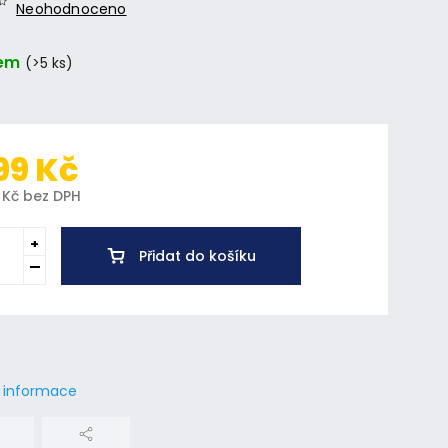
Neohodnoceno
em
(>5 ks)
99 Kč
 Kč bez DPH
Přidat do košíku
í informace