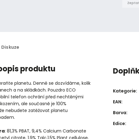
Zeptat
Diskuze
 popis produktu
Doplň
raňte planetu. Denně se dozvídáme, kolik
eánech a na skládkách. Pouzdro ECO
Kategorie
:
bilní telefon ochrání před nechtěnými
EAN
:
škozením, ale současně je 100%
akže nebudete zatěžovat planetu
Barva
:
padem.
Edice
:
ra
: 81,3% PBAT, 9,4% Calcium Carbonate
cetyl citrate, 1,9% Talc,1,5% Plant cellulose,