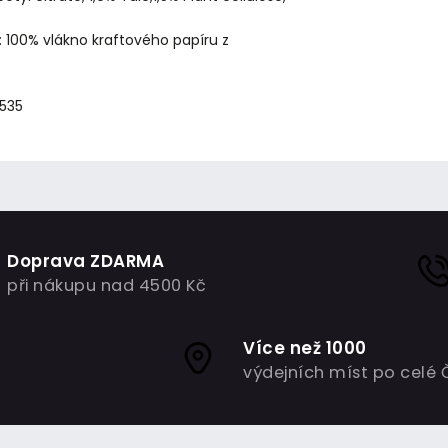
: 100% vlákno kraftového papíru z
7535
Doprava ZDARMA
při nákupu nad 4500 Kč
Více než 1000
výdejních míst po celé 