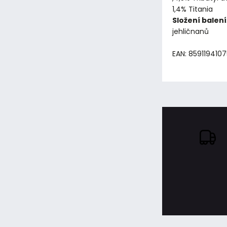
1,4% Titania
Složení balení
jehličnanů
EAN: 859119410