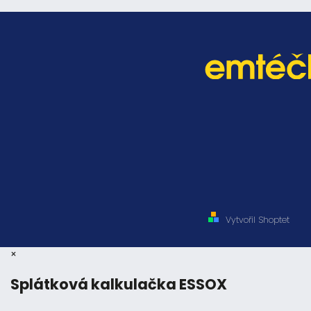
Vytvořil Shoptet
×
Splátková kalkulačka ESSOX