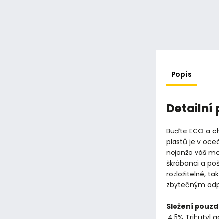
Popis
Detailní
Buďte ECO a ch
plastů je v oc
nejenže váš mo
škrábanci a po
rozložitelné, t
zbytečným od
Složení pouzd
,4,5% Tributyl a