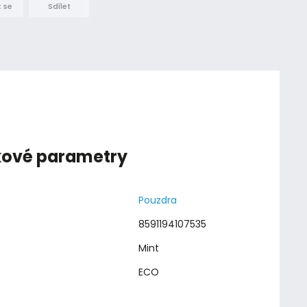
 se
Sdílet
kové parametry
Pouzdra
8591194107535
Mint
ECO