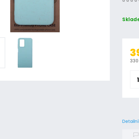
Sklad
3
330
Detailn