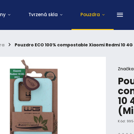
ony
Tvrzená skla
Pouzdra
ra
/
Pouzdro ECO 100% compostable Xiaomi Redmi 10 4G 
Značka
Pou
co
10 
(Mi
Kód:
995