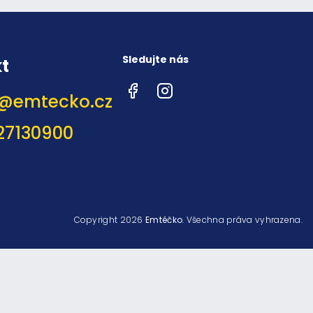
Sledujte nás
t
Facebook
Instagram
@
emtecko.cz
27130900
Copyright 2026
Emtéčko
. Všechna práva vyhrazena.