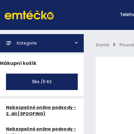
Telef
Kategorie
Domů
/
Pouzd
Nákupní košík
0
ks /
0 Kč
Nebezpečné online podvody -
2. díl (SPOOFING)
Nebezpečné online podvody -