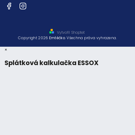
Facebook
Instagram
Vytvořil Shoptet
Copyright 2026
Emtéčko
. Všechna práva vyhrazena.
×
Splátková kalkulačka ESSOX