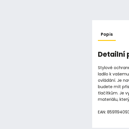
Popis
Detailní
Stylové ochran
ladilo k vašemu
ovládání. Je n
budete mít pří
tlačítkům. Je 
materiálu, kter
EAN: 859119409