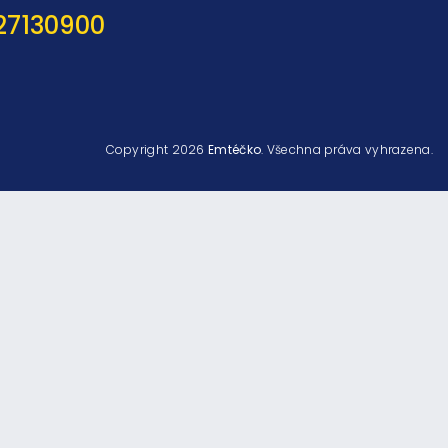
27130900
Copyright 2026
Emtéčko
. Všechna práva vyhrazena.