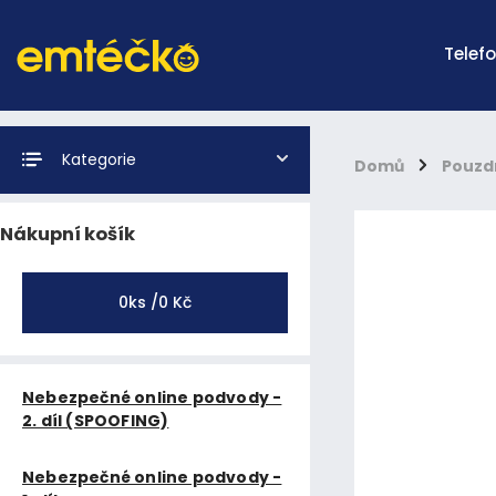
Telef
Kategorie
Domů
/
Pouzd
Nákupní košík
0
ks /
0 Kč
Nebezpečné online podvody -
2. díl (SPOOFING)
Nebezpečné online podvody -