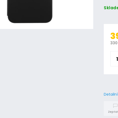
Sklad
3
330
Detailn
Zeptat