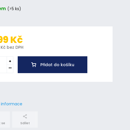
em
(>5 ks)
99 Kč
 Kč bez DPH
Přidat do košíku
í informace
 se
Sdílet