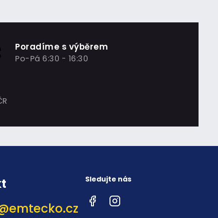
Poradíme s výběrem
Po-Pá 6:30 - 16:30
ČR
Sledujte nás
t
Facebook
Instagram
@
emtecko.cz