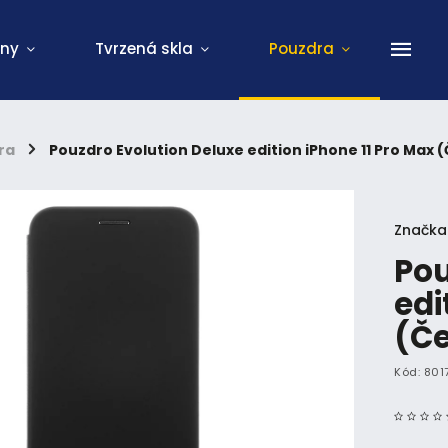
ony
Tvrzená skla
Pouzdra
ra
/
Pouzdro Evolution Deluxe edition iPhone 11 Pro Max 
Značka
Pou
edi
(Č
Kód:
801