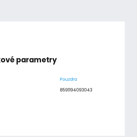
kové parametry
Pouzdra
8591194093043