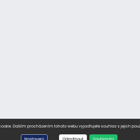
ookie. Dalším procházením tohoto webu vyjadřujete souhlas s jejich pou
Nastavení
Odmítnout
Souhlasím