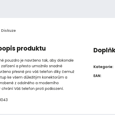
Diskuze
 popis produktu
Doplň
né pouzdro je navrženo tak, aby dokonale
 zařízení a přesto umožnilo snadné
Kategorie
:
avrženo přesně pro váš telefon díky čemuž
EAN
:
stup ke všem důležitým konektorům a
vyrobené z odolného a moderního
ý chrání Váš telefon proti poškození.
3043