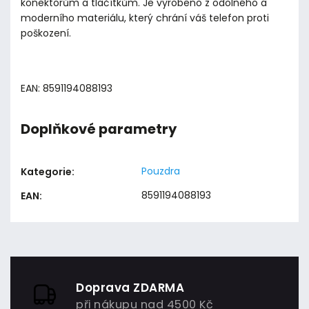
konektorům a tlačítkům. Je vyrobeno z odolného a
moderního materiálu, který chrání váš telefon proti
poškození.
EAN: 8591194088193
Doplňkové parametry
Pouzdra
Kategorie
:
8591194088193
EAN
:
Doprava ZDARMA
při nákupu nad 4500 Kč