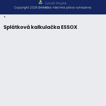
Vytvořil Shoptet
Copyright 2026
Emtéčko
. Všechna práva vyhrazena.
×
Splátková kalkulačka ESSOX