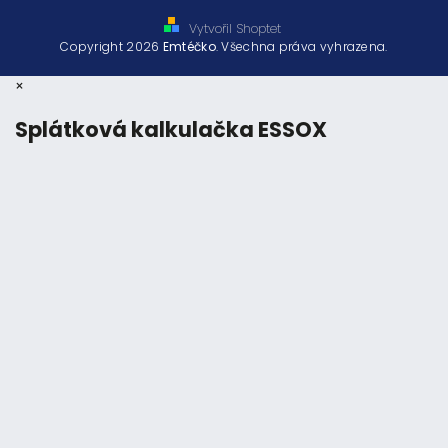
Vytvořil Shoptet
Copyright 2026
Emtéčko
. Všechna práva vyhrazena.
×
Splátková kalkulačka ESSOX