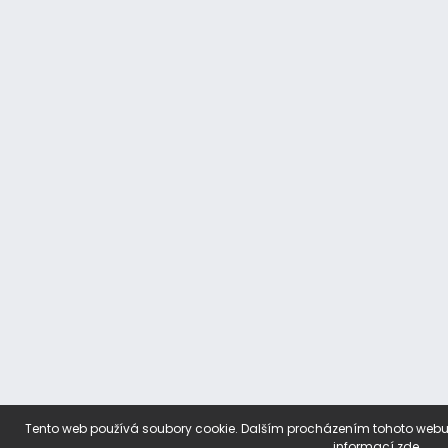
Tento web používá soubory cookie. Dalším procházením tohoto webu v
informací
zde
.